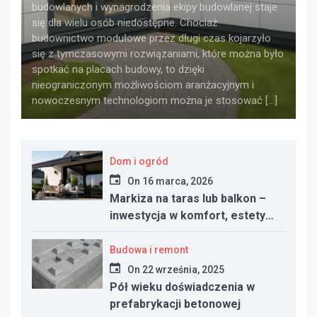
budowlanych i wynagrodzenia ekipy budowlanej staje
się dla wielu osób niedostępne. Chociaż
budownictwo modułowe przez długi czas kojarzyło
się z tymczasowymi rozwiązaniami, które można było
spotkać na placach budowy, to dzięki
nieograniczonym możliwościom aranżacyjnym i
nowoczesnym technologiom można je stosować […]
Dom i ogród
On
16 marca, 2026
Markiza na taras lub balkon –
inwestycja w komfort, estetykę
i funkcjonalność przestrzeni
Budowa i remont
On
22 września, 2025
Pół wieku doświadczenia w
prefabrykacji betonowej