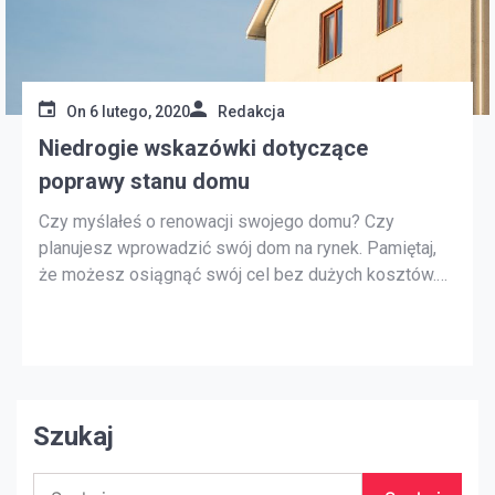
On
6 lutego, 2020
Redakcja
Niedrogie wskazówki dotyczące
poprawy stanu domu
Czy myślałeś o renowacji swojego domu? Czy
planujesz wprowadzić swój dom na rynek. Pamiętaj,
że możesz osiągnąć swój cel bez dużych kosztów.
Drobne ulepszenia napraw domowych wprowadzone
w prawie każdym pomieszczeniu, w tym na zewnątrz
domu, mogą mieć znaczenie. Oto kilka wskazówek
dotyczących naprawy i ulepszania domu Utrzymuj to
w […]
Szukaj
Szukaj: