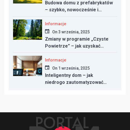
Budowa domu z prefabrykatów
– szybko, nowocześnie i
taniej?
Informacje
On
3 września, 2025
Zmiany w programie „Czyste
Powietrze” – jak uzyskać
dotację w 2025 roku
Informacje
On
1 września, 2025
Inteligentny dom – jak
niedrogo zautomatyzować
oświetlenie, ogrzewanie i
bezpieczeństwo