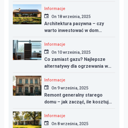
Informacje
On
18 września, 2025
Architektura pasywna – czy
warto inwestować w dom
energooszczędny?
Informacje
On
10 września, 2025
Co zamiast gazu? Najlepsze
alternatywy dla ogrzewania w
nowym domu
Informacje
On
9 września, 2025
Remont generalny starego
domu – jak zacząć, ile kosztuje
i na co uważać
Informacje
On
8 września, 2025