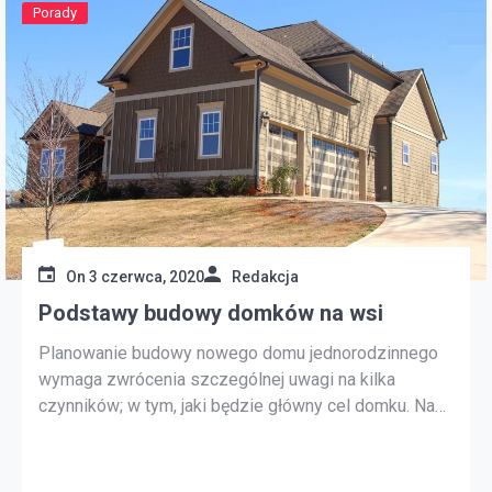
Porady
On
3 czerwca, 2020
Redakcja
Podstawy budowy domków na wsi
Planowanie budowy nowego domu jednorodzinnego
wymaga zwrócenia szczególnej uwagi na kilka
czynników; w tym, jaki będzie główny cel domku. Na
przykład, czy domek będzie używany jako domek
zimowy, domek letniskowy lub dom do
wynajęcia? Czy będzie służył jako dom spokojnej