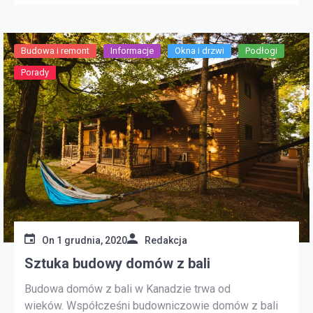
Niekoniecznie. Rynek produktów okiennych wciąż się
[…]
Budowa i remont
Informacje
Okna i drzwi
Podłogi
Porady
On
1 grudnia, 2020
Redakcja
Sztuka budowy domów z bali
Budowa domów z bali w Kanadzie trwa od
wieków. Współcześni budowniczowie domów z bali