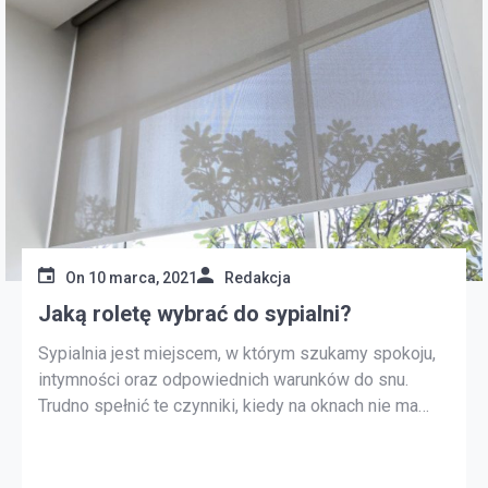
On
10 marca, 2021
Redakcja
Jaką roletę wybrać do sypialni?
Sypialnia jest miejscem, w którym szukamy spokoju,
intymności oraz odpowiednich warunków do snu.
Trudno spełnić te czynniki, kiedy na oknach nie ma
rolet. Chronią one pomieszczenie przed słońcem i
światłem, a to ma kluczowe znaczenie. Jak dokonać
wyboru? Czy wybór rolety jest prostym zadaniem?