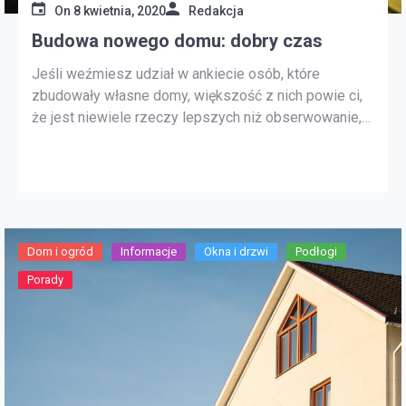
On
8 kwietnia, 2020
Redakcja
Budowa nowego domu: dobry czas
Jeśli weźmiesz udział w ankiecie osób, które
zbudowały własne domy, większość z nich powie ci,
że jest niewiele rzeczy lepszych niż obserwowanie,
jak wznoszą się i kończą. Ukoronowaniem jest
poruszający dzień, kiedy wszystkie obrazy, które
trzymali przez wiele miesięcy, materializują się, gdy
patrzą na swój dobytek na tle nowych kolorów,
przestrzeni […]
Dom i ogród
Informacje
Okna i drzwi
Podłogi
Porady