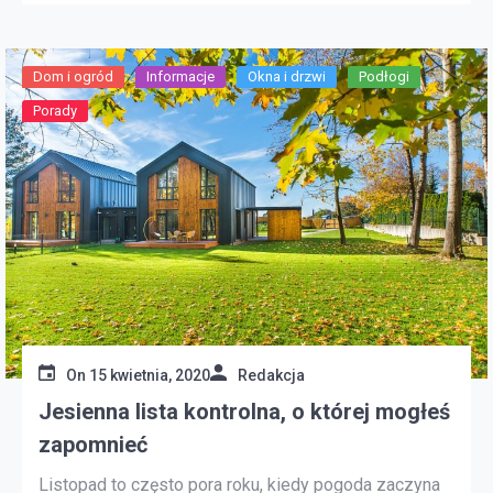
starości, dom myśliwski czy pensjonat dla gości? Po
ustaleniu głównego przeznaczenia chaty przejdź […]
Dom i ogród
Informacje
Okna i drzwi
Podłogi
Porady
On
15 kwietnia, 2020
Redakcja
Jesienna lista kontrolna, o której mogłeś
zapomnieć
Listopad to często pora roku, kiedy pogoda zaczyna