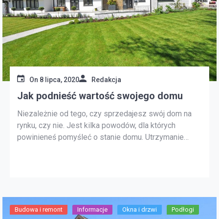
On
8 lipca, 2020
Redakcja
Jak podnieść wartość swojego domu
Niezależnie od tego, czy sprzedajesz swój dom na
rynku, czy nie. Jest kilka powodów, dla których
powinieneś pomyśleć o stanie domu. Utrzymanie
odpowiedniej konserwacji jest istotną częścią
upewnienia się, że sytuacja w Twoim domu nie
ulegnie deprecjacji. Zwiększenie wartości domu może
mieć wiele zalet. Wzrost może wynikać z remontu
domu, […]
Budowa i remont
Informacje
Okna i drzwi
Podłogi