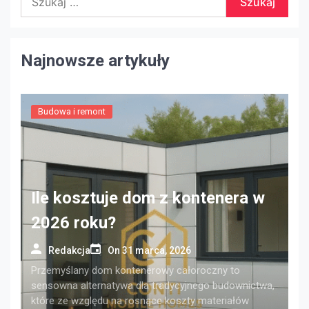
Najnowsze artykuły
Budowa i remont
Ile kosztuje dom z kontenera w
2026 roku?
Redakcja
On
31 marca, 2026
Przemyślany dom kontenerowy całoroczny to
sensowna alternatywa dla tradycyjnego budownictwa,
które ze względu na rosnące koszty materiałów