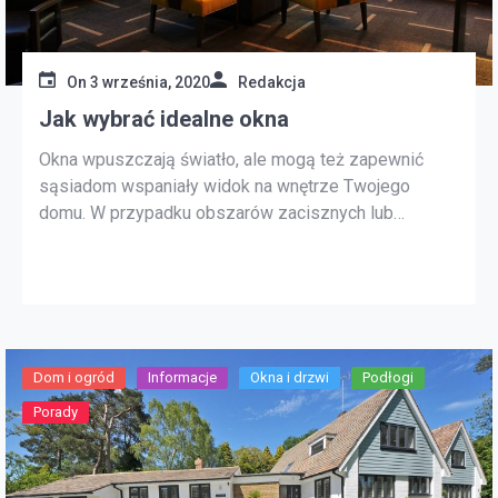
On
3 września, 2020
Redakcja
Jak wybrać idealne okna
Okna wpuszczają światło, ale mogą też zapewnić
sąsiadom wspaniały widok na wnętrze Twojego
domu. W przypadku obszarów zacisznych lub
obszarów ze wspaniałym widokiem duże,
niezasłonięte okna są wspaniałą opcją. Jednak w
mniej prywatnych obszarach uzyskanie połączenia na
zewnątrz jest nieco trudniejsze, zachowując poczucie
prywatności. W niektórych przypadkach możesz
umieścić większe okna z […]
Dom i ogród
Informacje
Okna i drzwi
Podłogi
Porady