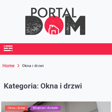
Skip
to
content
portaldom.com.pl
Dom i ogród
Home
Okna i drzwi
Kategoria:
Okna i drzwi
Okna i drzwi
Wnętrze i dodatki