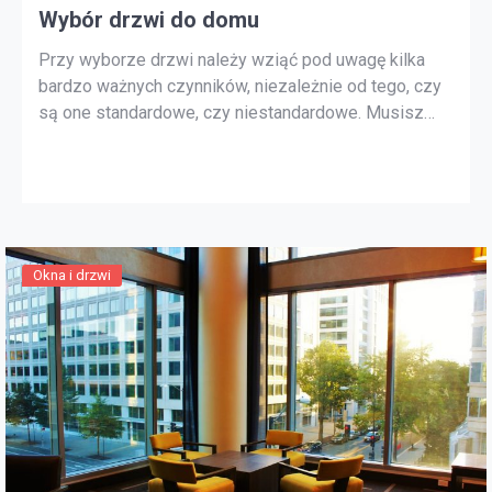
Wybór drzwi do domu
Przy wyborze drzwi należy wziąć pod uwagę kilka
bardzo ważnych czynników, niezależnie od tego, czy
są one standardowe, czy niestandardowe. Musisz
pomyśleć o tym, jakie drzwi lubisz pod względem
estetycznym i jak mają funkcjonować. Drzwi
niestandardowe Do drzwi niestandardowych
zaliczamy takie drzwi, jak układarki, składane bi-fold,
podnośniki panelowe i ruchome ściany. Istnieją […]
Okna i drzwi