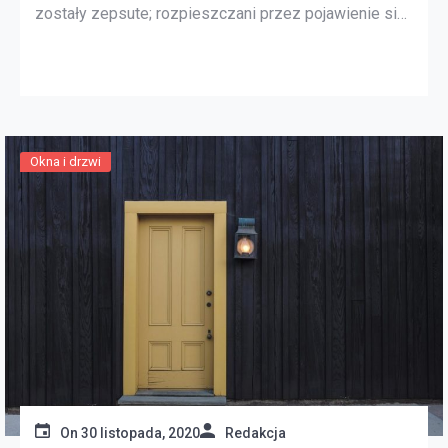
zostały zepsute; rozpieszczani przez pojawienie się
nowoczesnych narzędzi ręcznych i technik masowej
produkcji. Ostatnia generacja oryginalnych
budowniczych domów z bali zniknęła z istnienia w
latach 70. Na szczęście w kilku publikacjach zapisano
wiedzę i techniki używane przez tych starych […]
Okna i drzwi
On
30 listopada, 2020
Redakcja