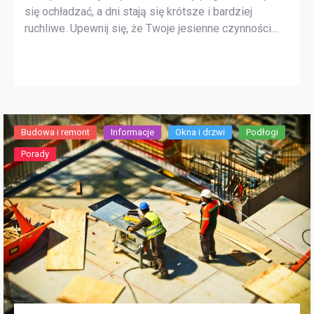
się ochładzać, a dni stają się krótsze i bardziej
ruchliwe. Upewnij się, że Twoje jesienne czynności
konserwacyjne zostały ukończone przed
rozpoczęciem wakacji, korzystając z naszej listy
kontrolnej, o której mogłeś zapomnieć. Sprawdź
strych Niezależnie od tego, gdzie mieszkasz,
najważniejszym miejscem w domu, które […]
Budowa i remont
Informacje
Okna i drzwi
Podłogi
Porady