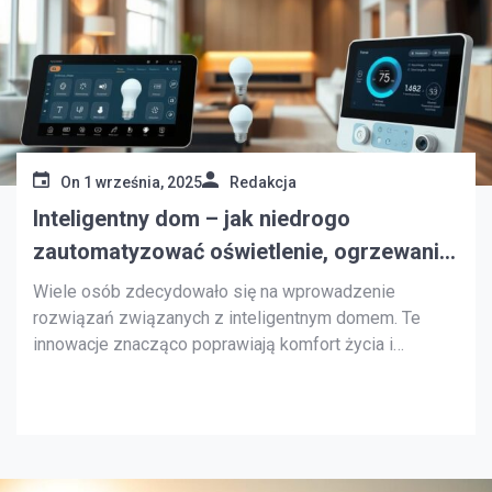
On
1 września, 2025
Redakcja
Inteligentny dom – jak niedrogo
zautomatyzować oświetlenie, ogrzewanie
i bezpieczeństwo
Wiele osób zdecydowało się na wprowadzenie
rozwiązań związanych z inteligentnym domem. Te
innowacje znacząco poprawiają komfort życia i
pomagają w oszczędzaniu energii. Automatyzacja
oświetlenia, ogrzewania oraz systemów
bezpieczeństwa ułatwia codzienne czynności. W tym
artykule przedstawimy, jak łatwo i tanio wprowadzić te
zmiany, tworząc nowoczesne, bezpieczne i