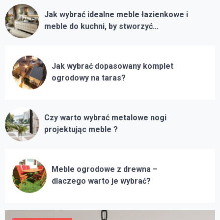
2026 roku?
Jak wybrać idealne meble łazienkowe i
On
31 marca, 2026
meble do kuchni, by stworzyć
Markiza na taras lub balkon –
funkcjonalne i stylowe wnętrze?
inwestycja w komfort, estetykę i
funkcjonalność przestrzeni
On
16 marca, 2026
Jak wybrać dopasowany komplet
ogrodowy na taras?
Pół wieku doświadczenia w
prefabrykacji betonowej
On
22 września, 2025
Czy warto wybrać metalowe nogi
Architektura pasywna – czy warto
projektując meble ?
inwestować w dom
energooszczędny?
On
18 września, 2025
Meble ogrodowe z drewna –
Co zamiast gazu? Najlepsze
dlaczego warto je wybrać?
alternatywy dla ogrzewania w
nowym domu
On
10 września, 2025
Remont generalny starego domu –