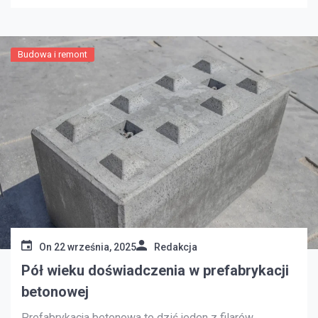
wpływa na komfort codziennego życia, poprawia
wygląd elewacji i sprawia, że przestrzeń zewnętrzna
staje się znacznie […]
Budowa i remont
On
22 września, 2025
Redakcja
Pół wieku doświadczenia w prefabrykacji
betonowej
Prefabrykacja betonowa to dziś jeden z filarów