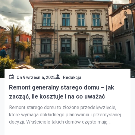
On
9 września, 2025
Redakcja
Remont generalny starego domu – jak
zacząć, ile kosztuje i na co uważać
Remont starego domu to złożone przedsięwzięcie,
które wymaga dokładnego planowania i przemyślanej
decyzji. Właściciele takich domów często mają
trudności z określeniem, gdzie zacząć i jakie będą