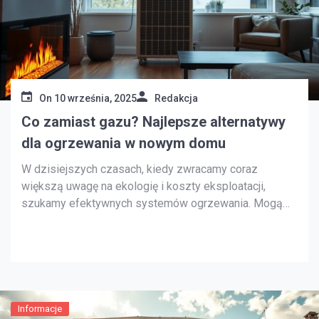
On
10 września, 2025
Redakcja
Co zamiast gazu? Najlepsze alternatywy
dla ogrzewania w nowym domu
W dzisiejszych czasach, kiedy zwracamy coraz
większą uwagę na ekologię i koszty eksploatacji,
szukamy efektywnych systemów ogrzewania. Mogą
one zastąpić tradycyjne ogrzewanie gazowe. Nowe
technologie, jak pompy ciepła czy ogrzewanie
podłogowe, są doskonałymi alternatywami. W artykule
przedstawimy różnorodne rozwiązania, które zapewnią
komfort cieplny w naszych domach. Jednocześnie
wspierają one ekologiczne […]
Informacje