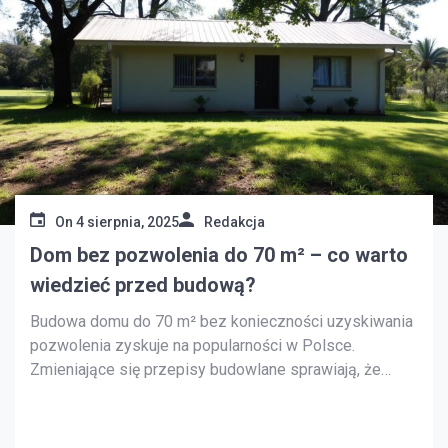
On
4 sierpnia, 2025
Redakcja
Dom bez pozwolenia do 70 m² – co warto
wiedzieć przed budową?
Budowa domu do 70 m² bez konieczności uzyskiwania
pozwolenia zyskuje na popularności w Polsce.
Zmieniające się przepisy budowlane sprawiają, że
wiele osób zastanawia się nad zaletami i wyzwaniami
takiego rozwiązania. W tym artykule znajdziesz
kluczowe informacje, które pomogą zrozumieć