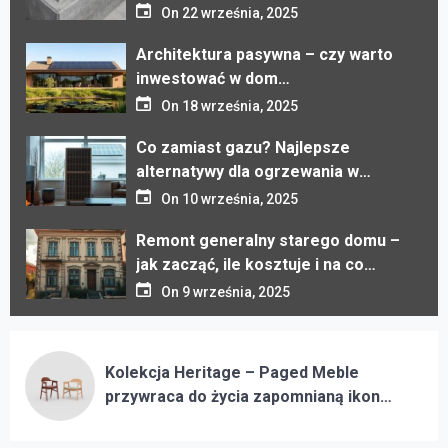
energooszczędny?
On
18 września, 2025
Co zamiast gazu? Najlepsze
alternatywy dla ogrzewania w
nowym domu
On
10 września, 2025
Remont generalny starego domu –
jak zacząć, ile kosztuje i na co
uważać
On
9 września, 2025
Budowa domu z prefabrykatów –
szybko, nowocześnie i taniej?
On
8 września, 2025
Zmiany w programie „Czyste
Powietrze” – jak uzyskać dotację w
Kolekcja Heritage – Paged Meble
2025 roku
On
3 września, 2025
przywraca do życia zapomnianą ikonę
modernizmu
Ile kosztuje dom z kontenera w