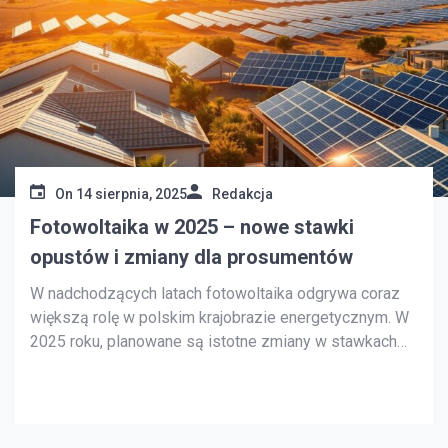
On
14 sierpnia, 2025
Redakcja
Fotowoltaika w 2025 – nowe stawki
opustów i zmiany dla prosumentów
W nadchodzących latach fotowoltaika odgrywa coraz
większą rolę w polskim krajobrazie energetycznym. W
2025 roku, planowane są istotne zmiany w stawkach
opustów i regulacjach dla prosumentów. To wpłynie na
sposób korzystania z odnawialnych źródeł energii.
Prosumentów, osoby produkujące energię na własny
użytek i sprzedające ją, czekają przekształcenia. Te