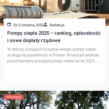
On
5 sierpnia, 2025
Redakcja
Pompy ciepła 2025 – ranking, opłacalność
i nowe dopłaty rządowe
W obliczu rosnących kosztów energii, pompy ciepła
zyskują na popularności w Polsce. W naszym artykule
przedstawiamy przegląd pompy ciepła na rok 2025.
Omówimy ranking, opłacalność oraz nowe możliwości
dofinansowania. Nasze informacje opierają się na
analizach Ministerstwa Klimatu i Środowiska oraz
raportach NFOŚiGW. Pompy ciepła to nie tylko
nowoczesna technologia grzewcza. […]
Informacje