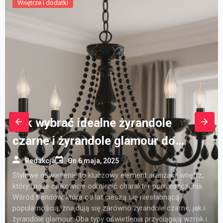
Dom i ogród
Wnętrze i dodatki
jak zacząć, ile kosztuje i na co
uważać
On
9 września, 2025
Budowa domu z prefabrykatów –
szybko, nowocześnie i taniej?
On
8 września, 2025
Zmiany w programie „Czyste
Powietrze” – jak uzyskać dotację w
2025 roku
On
3 września, 2025
Gdzie kupić najlepsze żarówki
OSRAM i inne produkty LED?
Redakcja
On
19 marca, 2025
Oświetlenie LED zyskuje coraz większą popularność, a
jednym z najczęściej wybieranych producentów na rynku
jest OSRAM. Wybierając wysokiej jakości produkty, takie jak
żarówki OSRAM, warto zwrócić uwagę nie tylko na same
parametry oświetlenia, ale również na miejsce zakupu.