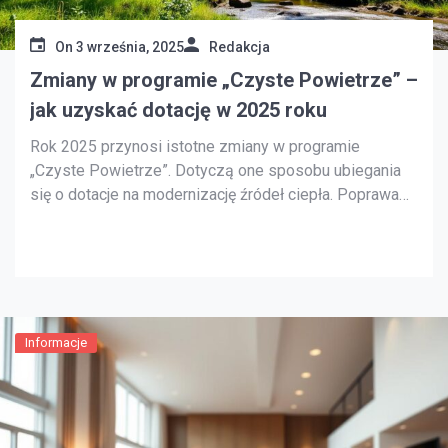
On
3 września, 2025
Redakcja
Zmiany w programie „Czyste Powietrze” –
jak uzyskać dotację w 2025 roku
Rok 2025 przynosi istotne zmiany w programie
„Czyste Powietrze”. Dotyczą one sposobu ubiegania
się o dotacje na modernizację źródeł ciepła. Poprawa
efektywności energetycznej budynków jest również w
centrum uwagi. Program odgrywa kluczową rolę w
walce ze smogiem i zanieczyszczeniem atmosfery.
Jego celem jest nie tylko poprawa jakości powietrza.
Chodzi również […]
Informacje