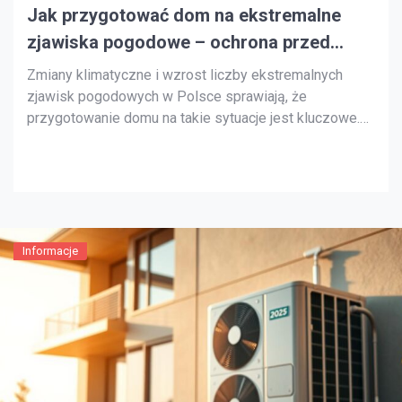
Jak przygotować dom na ekstremalne
zjawiska pogodowe – ochrona przed
upałami i nawałnicami
Zmiany klimatyczne i wzrost liczby ekstremalnych
zjawisk pogodowych w Polsce sprawiają, że
przygotowanie domu na takie sytuacje jest kluczowe.
Ochrona domu przed upałami i nawałnicami jest
niezbędna, aby zapewnić bezpieczeństwo i komfort
mieszkańców. Upały i nawałnice mogą powodować
poważne uszkodzenia. Dlatego warto zainwestować w
odpowiednie metody ochrony. W tym artykule […]
Informacje