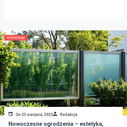
inwestorami i mieszkańcami nowe wyzwania w
zakresie optymalizacji kosztów budowy. Zrozumienie
tych trendów pomoże w lepszym przewidywaniu
wydatków. Pomoże to również w skutecznym
zarządzaniu budżetem. W artykule przyjrzymy […]
Informacje
On
23 sierpnia, 2025
Redakcja
Nowoczesne ogrodzenia – estetyka,