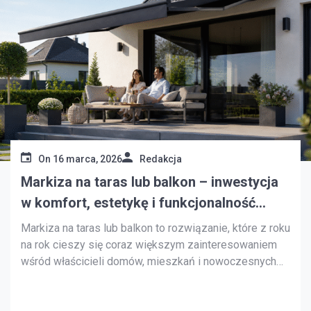
On
16 marca, 2026
Redakcja
Markiza na taras lub balkon – inwestycja
w komfort, estetykę i funkcjonalność
przestrzeni
Markiza na taras lub balkon to rozwiązanie, które z roku
na rok cieszy się coraz większym zainteresowaniem
wśród właścicieli domów, mieszkań i nowoczesnych
apartamentów. Trudno się temu dziwić, ponieważ
dobrze dobrana osłona przeciwsłoneczna realnie