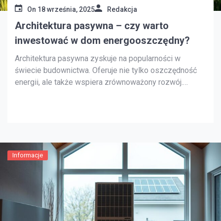
On
18 września, 2025
Redakcja
Architektura pasywna – czy warto
inwestować w dom energooszczędny?
Architektura pasywna zyskuje na popularności w
świecie budownictwa. Oferuje nie tylko oszczędność
energii, ale także wspiera zrównoważony rozwój.
Inwestycja w dom energooszczędny pozwala na
obniżenie kosztów utrzymania. Dodatkowo, korzystnie
wpływa na środowisko. Badania wskazują na rosnące
zainteresowanie architekturą pasywną w Polsce. To
zjawisko ma duże znaczenie dla przyszłości
budownictwa i […]
Informacje