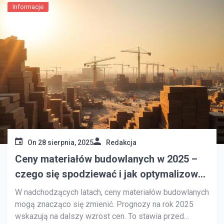
funkcjonalne miejsce. Kluczowe informacje […]
Informacje
On
28 sierpnia, 2025
Redakcja
Ceny materiałów budowlanych w 2025 –
czego się spodziewać i jak optymalizować
koszty budowy
W nadchodzących latach, ceny materiałów budowlanych
mogą znacząco się zmienić. Prognozy na rok 2025
wskazują na dalszy wzrost cen. To stawia przed