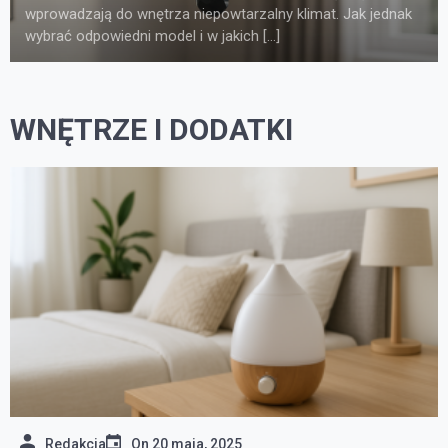
Wybór sprawdzonego sklepu z ledami to klucz do sukcesu,
jeśli zależy nam […]
WNĘTRZE I DODATKI
Redakcja
On
20 maja, 2025