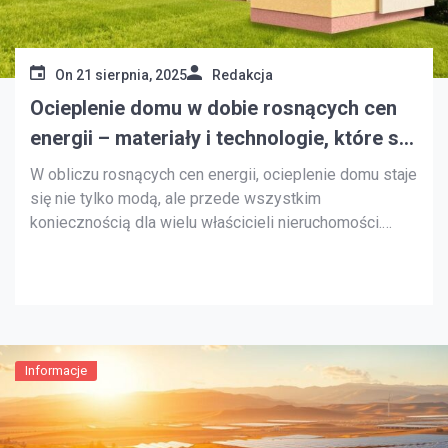
On
21 sierpnia, 2025
Redakcja
Ocieplenie domu w dobie rosnących cen
energii – materiały i technologie, które się
opłacają
W obliczu rosnących cen energii, ocieplenie domu staje
się nie tylko modą, ale przede wszystkim
koniecznością dla wielu właścicieli nieruchomości.
Inwestycje w odpowiednie materiały ociepleniowe oraz
nowoczesne technologie budowlane mogą znacząco
wpłynąć na zmniejszenie kosztów energii oraz
podnieść komfort codziennego życia. Dzięki
właściwemu ociepleniu, można nie tylko zredukować
rachunki za […]
Informacje