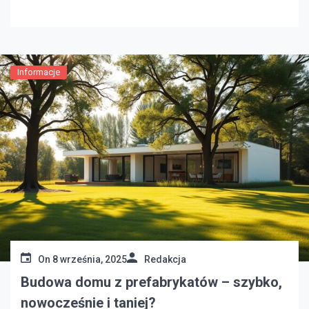
koszty. W tym artykule podpowiemy, jak przygotować
się do remontu, aby uniknąć niespodzianek i
niepotrzebnych wydatków. Przedstawimy również
typowe koszty remontu. Dowiesz się, jakie […]
Informacje
On
8 września, 2025
Redakcja
Budowa domu z prefabrykatów – szybko,
nowocześnie i taniej?