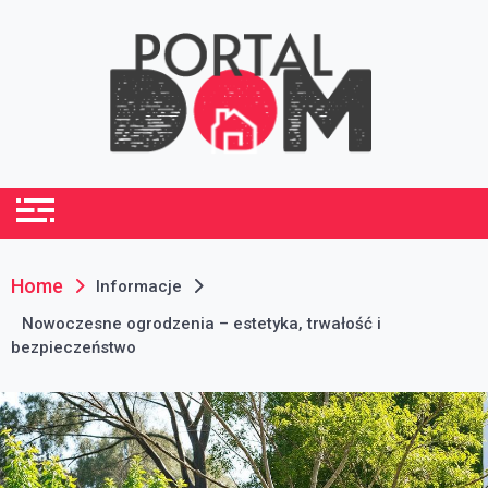
Skip
to
content
portaldom.com.pl
Dom i ogród
Home
Informacje
Nowoczesne ogrodzenia – estetyka, trwałość i
bezpieczeństwo