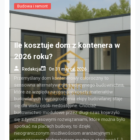
Budowa i remont
Ile kosztuje dom z kontenera w
2026 roku?
Redakcja
On
31 marca, 2026
Przemyślany dom kontenerowy całoroczny to
sensowna alternatywa dla tradycyjnego budownictwa,
które ze względu na rosnące koszty materiałów
budowlanych i wynagrodzenia ekipy budowlanej staje
się dla wielu osób niedostępne. Chociaż
budownictwo modułowe przez długi czas kojarzyło
się z tymczasowymi rozwiązaniami, które można było
spotkać na placach budowy, to dzięki
nieograniczonym możliwościom aranżacyjnym i
nowoczesnym technologiom można je stosować […]