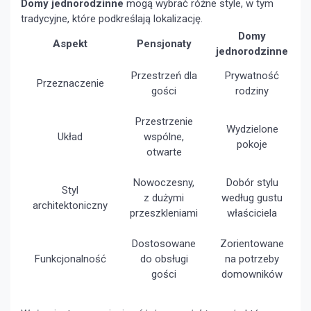
Domy jednorodzinne
mogą wybrać różne style, w tym
tradycyjne, które podkreślają lokalizację.
Domy
Aspekt
Pensjonaty
jednorodzinne
Przestrzeń dla
Prywatność
Przeznaczenie
gości
rodziny
Przestrzenie
Wydzielone
Układ
wspólne,
pokoje
otwarte
Nowoczesny,
Dobór stylu
Styl
z dużymi
według gustu
architektoniczny
przeszkleniami
właściciela
Dostosowane
Zorientowane
Funkcjonalność
do obsługi
na potrzeby
gości
domowników