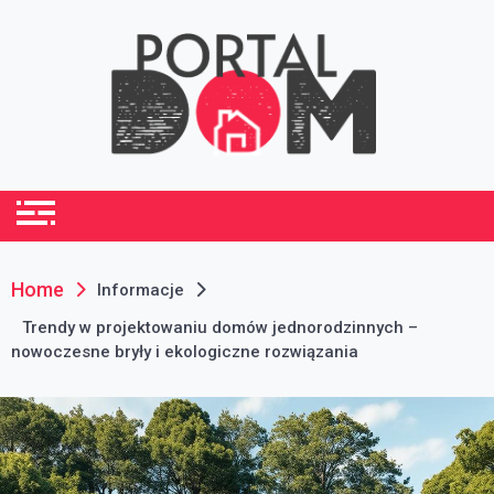
Skip
to
content
portaldom.com.pl
Dom i ogród
Home
Informacje
Trendy w projektowaniu domów jednorodzinnych –
nowoczesne bryły i ekologiczne rozwiązania