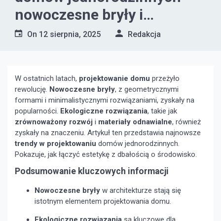
nowoczesne bryły i
ekologiczne rozwiązania
On
12 sierpnia, 2025
Redakcja
W ostatnich latach,
projektowanie domu
przeżyło
rewolucję.
Nowoczesne bryły
, z geometrycznymi
formami i minimalistycznymi rozwiązaniami, zyskały na
popularności.
Ekologiczne rozwiązania
, takie jak
zrównoważony rozwój
i
materiały odnawialne
, również
zyskały na znaczeniu. Artykuł ten przedstawia najnowsze
trendy w projektowaniu
domów jednorodzinnych.
Pokazuje, jak łączyć estetykę z dbałością o środowisko.
Podsumowanie kluczowych informacji
Nowoczesne bryły
w architekturze stają się
istotnym elementem projektowania domu.
Ekologiczne rozwiązania
są kluczowe dla