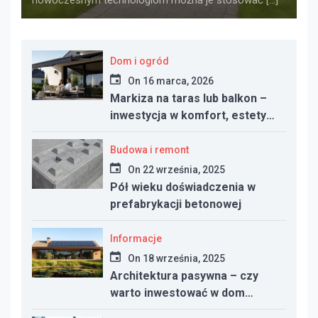
Dom i ogród
On
16 marca, 2026
Markiza na taras lub balkon –
inwestycja w komfort, estetykę
i funkcjonalność przestrzeni
Budowa i remont
On
22 września, 2025
Pół wieku doświadczenia w
prefabrykacji betonowej
Informacje
On
18 września, 2025
Architektura pasywna – czy
warto inwestować w dom
energooszczędny?