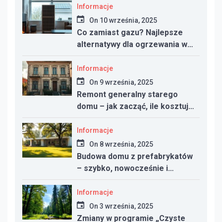
Informacje
On
10 września, 2025
Co zamiast gazu? Najlepsze
alternatywy dla ogrzewania w
nowym domu
Informacje
On
9 września, 2025
Remont generalny starego
domu – jak zacząć, ile kosztuje
i na co uważać
Informacje
On
8 września, 2025
Budowa domu z prefabrykatów
– szybko, nowocześnie i
taniej?
Informacje
On
3 września, 2025
Zmiany w programie „Czyste