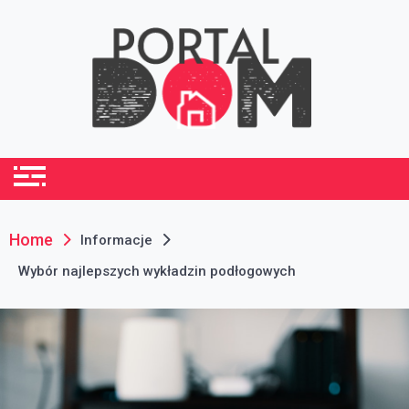
Skip
to
content
portaldom.com.pl
Dom i ogród
Home
Informacje
Wybór najlepszych wykładzin podłogowych