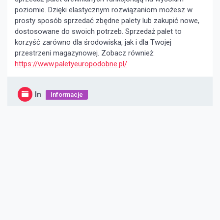
poziomie. Dzięki elastycznym rozwiązaniom możesz w
prosty sposób sprzedać zbędne palety lub zakupić nowe,
dostosowane do swoich potrzeb. Sprzedaż palet to
korzyść zarówno dla środowiska, jak i dla Twojej
przestrzeni magazynowej. Zobacz również:
https://www.paletyeuropodobne.pl/
In
Informacje
Nawigacja
wpisu
Jak wybrać idealne narzuty na łóżka?
Magnolia Betty – dlaczego warto posadzić ją w swoim
ogrodzie?