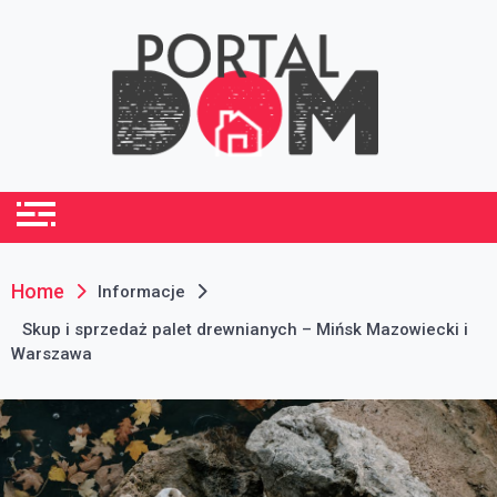
Skip
to
content
portaldom.com.pl
Dom i ogród
Home
Informacje
Skup i sprzedaż palet drewnianych – Mińsk Mazowiecki i
Warszawa