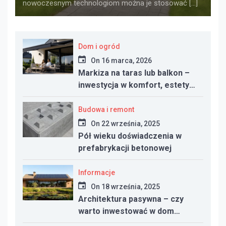
nowoczesnym technologiom można je stosować […]
Dom i ogród
On
16 marca, 2026
Markiza na taras lub balkon –
inwestycja w komfort, estetykę
i funkcjonalność przestrzeni
Budowa i remont
On
22 września, 2025
Pół wieku doświadczenia w
prefabrykacji betonowej
Informacje
On
18 września, 2025
Architektura pasywna – czy
warto inwestować w dom
energooszczędny?