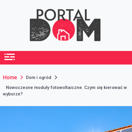
Skip
to
content
portaldom.com.pl
Dom i ogród
Home
Dom i ogród
Nowoczesne moduły fotowoltaiczne. Czym się kierować w
wyborze?