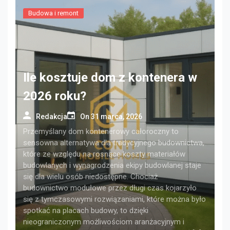
Budowa i remont
Ile kosztuje dom z kontenera w
2026 roku?
Redakcja
On
31 marca, 2026
Przemyślany dom kontenerowy całoroczny to
sensowna alternatywa dla tradycyjnego budownictwa,
które ze względu na rosnące koszty materiałów
budowlanych i wynagrodzenia ekipy budowlanej staje
się dla wielu osób niedostępne. Chociaż
budownictwo modułowe przez długi czas kojarzyło
się z tymczasowymi rozwiązaniami, które można było
spotkać na placach budowy, to dzięki
nieograniczonym możliwościom aranżacyjnym i