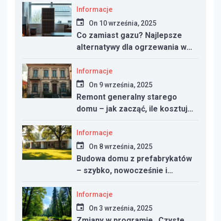
Informacje
On
10 września, 2025
Co zamiast gazu? Najlepsze
alternatywy dla ogrzewania w
nowym domu
Informacje
On
9 września, 2025
Remont generalny starego
domu – jak zacząć, ile kosztuje
i na co uważać
Informacje
On
8 września, 2025
Budowa domu z prefabrykatów
– szybko, nowocześnie i
taniej?
Informacje
On
3 września, 2025
Zmiany w programie „Czyste