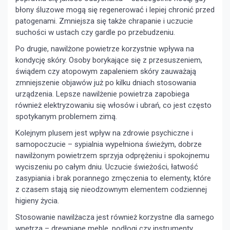
błony śluzowe mogą się regenerować i lepiej chronić przed
patogenami. Zmniejsza się także chrapanie i uczucie
suchości w ustach czy gardle po przebudzeniu.
Po drugie, nawilżone powietrze korzystnie wpływa na
kondycję skóry. Osoby borykające się z przesuszeniem,
świądem czy atopowym zapaleniem skóry zauważają
zmniejszenie objawów już po kilku dniach stosowania
urządzenia. Lepsze nawilżenie powietrza zapobiega
również elektryzowaniu się włosów i ubrań, co jest często
spotykanym problemem zimą.
Kolejnym plusem jest wpływ na zdrowie psychiczne i
samopoczucie – sypialnia wypełniona świeżym, dobrze
nawilżonym powietrzem sprzyja odprężeniu i spokojnemu
wyciszeniu po całym dniu. Uczucie świeżości, łatwość
zasypiania i brak porannego zmęczenia to elementy, które
z czasem stają się nieodzownym elementem codziennej
higieny życia.
Stosowanie nawilżacza jest również korzystne dla samego
wnętrza – drewniane meble, podłogi czy instrumenty