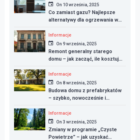
On
10 września, 2025
Co zamiast gazu? Najlepsze
alternatywy dla ogrzewania w
nowym domu
Informacje
On
9 września, 2025
Remont generalny starego
domu – jak zacząć, ile kosztuje
i na co uważać
Informacje
On
8 września, 2025
Budowa domu z prefabrykatów
– szybko, nowocześnie i
taniej?
Informacje
On
3 września, 2025
Zmiany w programie „Czyste
Powietrze” – jak uzyskać