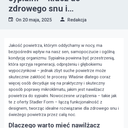
zdrowego snu i
komfortowej atmosfery
On
20 maja, 2025
Redakcja
każdej nocy
Jakość powietrza, którym oddychamy w nocy, ma
bezpośredni wpływ na nasz sen, samopoczucie i ogólną
kondycję organizmu. Sypialnia powinna być przestrzenią,
która sprzyja regeneracji, odprężeniu i głębokiemu
wypoczynkowi – jednak zbyt suche powietrze może
skutecznie zakłócić te procesy. Właśnie dlatego coraz
więcej osób decyduje się na praktyczny i skuteczny
sposób poprawy mikroklimatu, jakim jest nawilżacz
powietrza do sypialni. Nowoczesne urządzenia – takie jak
te z oferty Stadler Form – łączą funkcjonalność z
designem, tworząc idealne rozwiązanie dla zdrowego snu i
świeżego powietrza przez całą noc.
Dlaczego warto mieć nawilżacz