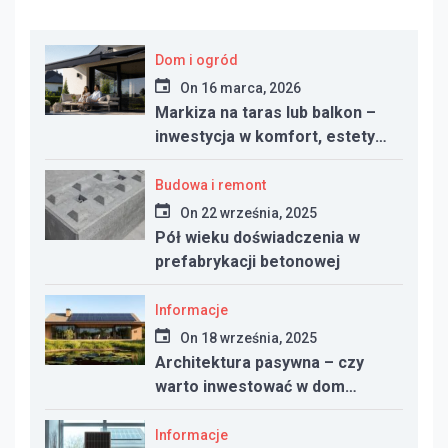
Dom i ogród
On
16 marca, 2026
Markiza na taras lub balkon –
inwestycja w komfort, estetykę
i funkcjonalność przestrzeni
Budowa i remont
On
22 września, 2025
Pół wieku doświadczenia w
prefabrykacji betonowej
Informacje
On
18 września, 2025
Architektura pasywna – czy
warto inwestować w dom
energooszczędny?
Informacje