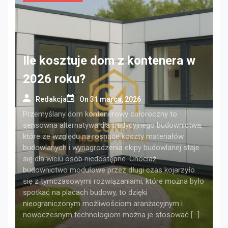
Ile kosztuje dom z kontenera w
2026 roku?
Redakcja
On
31 marca, 2026
Przemyślany dom kontenerowy całoroczny to
sensowna alternatywa dla tradycyjnego budownictwa,
które ze względu na rosnące koszty materiałów
budowlanych i wynagrodzenia ekipy budowlanej staje
się dla wielu osób niedostępne. Chociaż
budownictwo modułowe przez długi czas kojarzyło
się z tymczasowymi rozwiązaniami, które można było
spotkać na placach budowy, to dzięki
nieograniczonym możliwościom aranżacyjnym i
nowoczesnym technologiom można je stosować […]