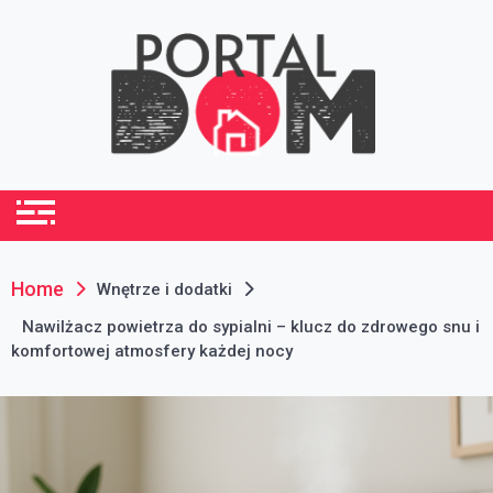
Skip
to
content
portaldom.com.pl
Dom i ogród
Home
Wnętrze i dodatki
Nawilżacz powietrza do sypialni – klucz do zdrowego snu i
komfortowej atmosfery każdej nocy