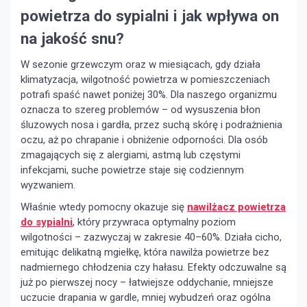
powietrza do sypialni i jak wpływa on
na jakość snu?
W sezonie grzewczym oraz w miesiącach, gdy działa
klimatyzacja, wilgotność powietrza w pomieszczeniach
potrafi spaść nawet poniżej 30%. Dla naszego organizmu
oznacza to szereg problemów – od wysuszenia błon
śluzowych nosa i gardła, przez suchą skórę i podrażnienia
oczu, aż po chrapanie i obniżenie odporności. Dla osób
zmagających się z alergiami, astmą lub częstymi
infekcjami, suche powietrze staje się codziennym
wyzwaniem.
Właśnie wtedy pomocny okazuje się
nawilżacz powietrza
do sypialni
, który przywraca optymalny poziom
wilgotności – zazwyczaj w zakresie 40–60%. Działa cicho,
emitując delikatną mgiełkę, która nawilża powietrze bez
nadmiernego chłodzenia czy hałasu. Efekty odczuwalne są
już po pierwszej nocy – łatwiejsze oddychanie, mniejsze
uczucie drapania w gardle, mniej wybudzeń oraz ogólna