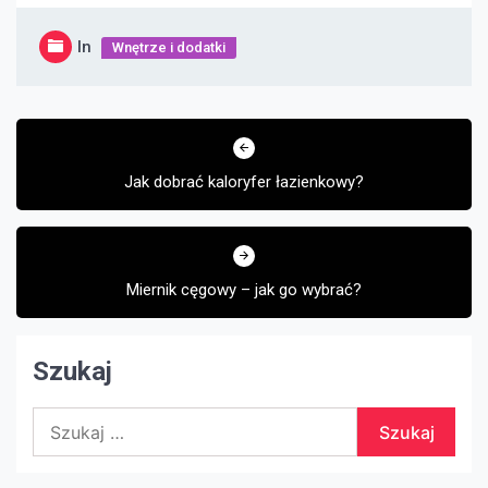
In
Wnętrze i dodatki
Nawigacja
wpisu
Jak dobrać kaloryfer łazienkowy?
Miernik cęgowy – jak go wybrać?
Szukaj
Szukaj: