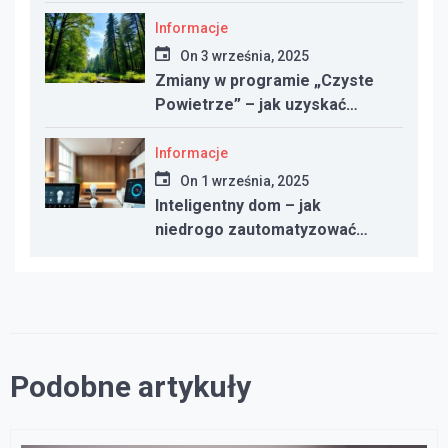
taniej?
Informacje
On
3 września, 2025
Zmiany w programie „Czyste
Powietrze” – jak uzyskać
dotację w 2025 roku
Informacje
On
1 września, 2025
Inteligentny dom – jak
niedrogo zautomatyzować
oświetlenie, ogrzewanie i
bezpieczeństwo
Podobne artykuły