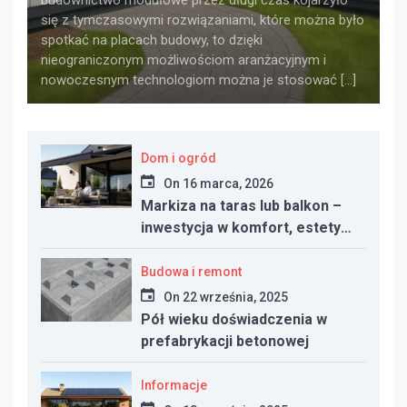
budownictwo modułowe przez długi czas kojarzyło
się z tymczasowymi rozwiązaniami, które można było
spotkać na placach budowy, to dzięki
nieograniczonym możliwościom aranżacyjnym i
nowoczesnym technologiom można je stosować […]
Dom i ogród
On
16 marca, 2026
Markiza na taras lub balkon –
inwestycja w komfort, estetykę
i funkcjonalność przestrzeni
Budowa i remont
On
22 września, 2025
Pół wieku doświadczenia w
prefabrykacji betonowej
Informacje