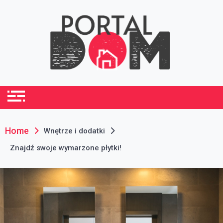
Skip
to
content
portaldom.com.pl
Dom i ogród
Home
Wnętrze i dodatki
Znajdź swoje wymarzone płytki!