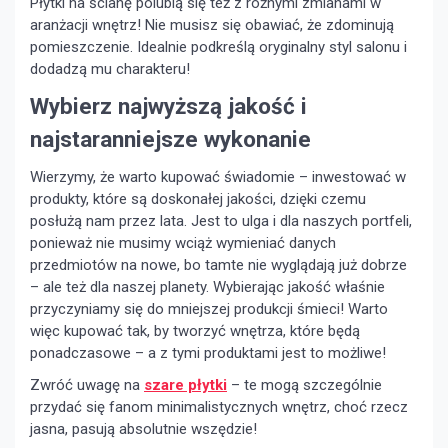
Płytki na ścianę polubią się też z różnymi zmianami w
aranżacji wnętrz! Nie musisz się obawiać, że zdominują
pomieszczenie. Idealnie podkreślą oryginalny styl salonu i
dodadzą mu charakteru!
Wybierz najwyższą jakość i
najstaranniejsze wykonanie
Wierzymy, że warto kupować świadomie – inwestować w
produkty, które są doskonałej jakości, dzięki czemu
posłużą nam przez lata. Jest to ulga i dla naszych portfeli,
ponieważ nie musimy wciąż wymieniać danych
przedmiotów na nowe, bo tamte nie wyglądają już dobrze
– ale też dla naszej planety. Wybierając jakość właśnie
przyczyniamy się do mniejszej produkcji śmieci! Warto
więc kupować tak, by tworzyć wnętrza, które będą
ponadczasowe – a z tymi produktami jest to możliwe!
Zwróć uwagę na
szare płytki
– te mogą szczególnie
przydać się fanom minimalistycznych wnętrz, choć rzecz
jasna, pasują absolutnie wszędzie!