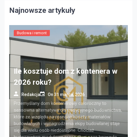
Najnowsze artykuły
Budowa i remont
Ile kosztuje dom z kontenera w
2026 roku?
Redakcja
On
31 marca, 2026
Przemyślany dom kontenerowy całoroczny to
sensowna alternatywa dla tradycyjnego budownictwa,
które ze względu na rosnące koszty materiałów
budowlanych i wynagrodzenia ekipy budowlanej staje
się dla wielu osób niedostępne. Chociaż