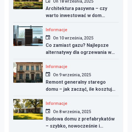
On
18 września, 2025
Architektura pasywna – czy
warto inwestować w dom
energooszczędny?
Informacje
On
10 września, 2025
Co zamiast gazu? Najlepsze
alternatywy dla ogrzewania w
nowym domu
Informacje
On
9 września, 2025
Remont generalny starego
domu – jak zacząć, ile kosztuje
i na co uważać
Informacje
On
8 września, 2025
Budowa domu z prefabrykatów
– szybko, nowocześnie i