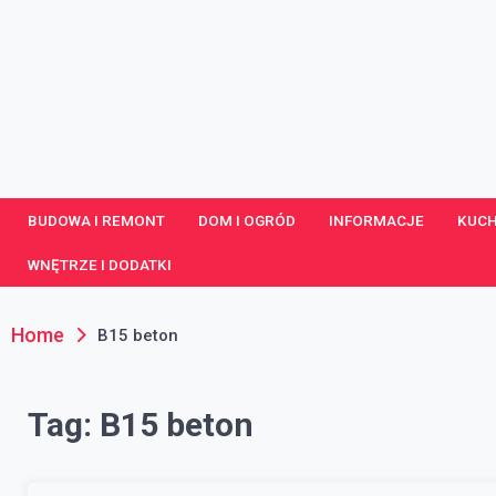
Skip
to
content
portaldom.com.pl
Dom i ogród
BUDOWA I REMONT
DOM I OGRÓD
INFORMACJE
KUCH
WNĘTRZE I DODATKI
Home
B15 beton
Tag:
B15 beton