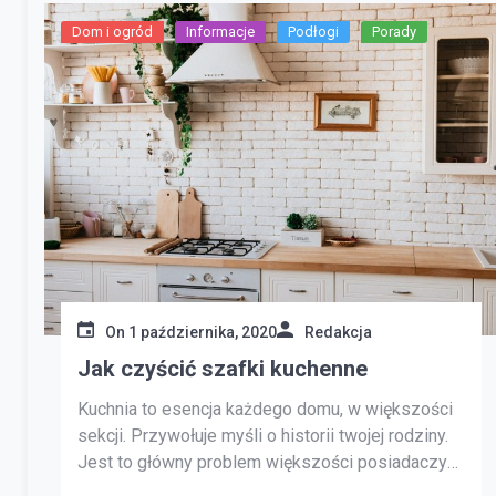
Dom i ogród
Informacje
Podłogi
Porady
On
1 października, 2020
Redakcja
Jak czyścić szafki kuchenne
Kuchnia to esencja każdego domu, w większości
sekcji. Przywołuje myśli o historii twojej rodziny.
Jest to główny problem większości posiadaczy
inteligentnego domu lub kobiet. Szafka jest