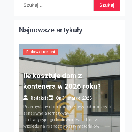
Szukaj:
Najnowsze artykuły
Budowa i remont
Ile kosztuje dom z
kontenera w 2026 roku?
Redakcja
On
31 marca, 2026
Przemyślany dom kontenerowy całoroczny to
sensowna alternatywa
dla tradycyjnego budownictwa, które ze
względu na rosnące koszty materiałów