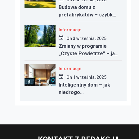
Budowa domu z
prefabrykatów – szybko,
nowocześnie i taniej?
Informacje
On
3 września, 2025
Zmiany w programie
„Czyste Powietrze” – jak
uzyskać dotację w 2025
roku
Informacje
On
1 września, 2025
Inteligentny dom – jak
niedrogo
zautomatyzować
oświetlenie, ogrzewanie i
bezpieczeństwo