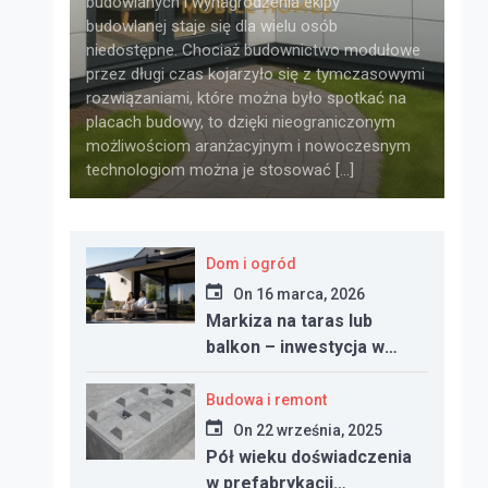
budowlanych i wynagrodzenia ekipy
budowlanej staje się dla wielu osób
niedostępne. Chociaż budownictwo modułowe
przez długi czas kojarzyło się z tymczasowymi
rozwiązaniami, które można było spotkać na
placach budowy, to dzięki nieograniczonym
możliwościom aranżacyjnym i nowoczesnym
technologiom można je stosować […]
Dom i ogród
On
16 marca, 2026
Markiza na taras lub
balkon – inwestycja w
komfort, estetykę i
funkcjonalność
Budowa i remont
przestrzeni
On
22 września, 2025
Pół wieku doświadczenia
w prefabrykacji