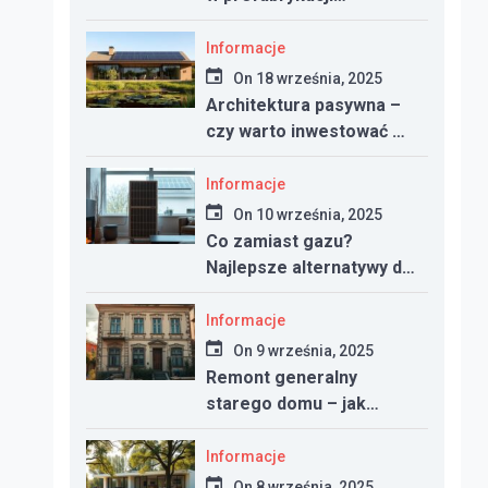
betonowej
Informacje
On
18 września, 2025
Architektura pasywna –
czy warto inwestować w
dom energooszczędny?
Informacje
On
10 września, 2025
Co zamiast gazu?
Najlepsze alternatywy dla
ogrzewania w nowym
domu
Informacje
On
9 września, 2025
Remont generalny
starego domu – jak
zacząć, ile kosztuje i na
co uważać
Informacje
On
8 września, 2025