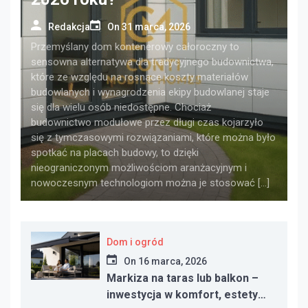
Redakcja
On
31 marca, 2026
Przemyślany dom kontenerowy całoroczny to
sensowna alternatywa dla tradycyjnego budownictwa,
które ze względu na rosnące koszty materiałów
budowlanych i wynagrodzenia ekipy budowlanej staje
się dla wielu osób niedostępne. Chociaż
budownictwo modułowe przez długi czas kojarzyło
się z tymczasowymi rozwiązaniami, które można było
spotkać na placach budowy, to dzięki
nieograniczonym możliwościom aranżacyjnym i
nowoczesnym technologiom można je stosować […]
Dom i ogród
On
16 marca, 2026
Markiza na taras lub balkon –
inwestycja w komfort, estetykę