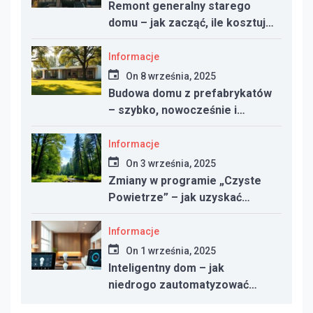
Remont generalny starego
domu – jak zacząć, ile kosztuje
i na co uważać
Informacje
On
8 września, 2025
Budowa domu z prefabrykatów
– szybko, nowocześnie i
taniej?
Informacje
On
3 września, 2025
Zmiany w programie „Czyste
Powietrze” – jak uzyskać
dotację w 2025 roku
Informacje
On
1 września, 2025
Inteligentny dom – jak
niedrogo zautomatyzować
oświetlenie, ogrzewanie i