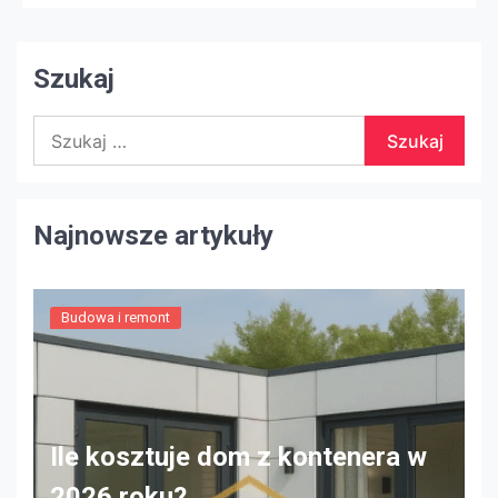
całości! Ja też miałem tę trudność! Sam jestem
miłośnikiem czystości […]
Szukaj
Szukaj:
Najnowsze artykuły
Budowa i remont
Ile kosztuje dom z kontenera w
2026 roku?