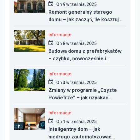
On
9 września, 2025
Remont generalny starego
domu – jak zacząć, ile kosztuje
i na co uważać
Informacje
On
8 września, 2025
Budowa domu z prefabrykatów
– szybko, nowocześnie i
taniej?
Informacje
On
3 września, 2025
Zmiany w programie „Czyste
Powietrze” – jak uzyskać
dotację w 2025 roku
Informacje
On
1 września, 2025
Inteligentny dom – jak
niedrogo zautomatyzować