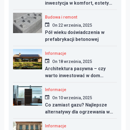
inwestycja w komfort, estetykę
i funkcjonalność przestrzeni
Budowa i remont
On
22 września, 2025
Pół wieku doświadczenia w
prefabrykacji betonowej
Informacje
On
18 września, 2025
Architektura pasywna – czy
warto inwestować w dom
energooszczędny?
Informacje
On
10 września, 2025
Co zamiast gazu? Najlepsze
alternatywy dla ogrzewania w
nowym domu
Informacje