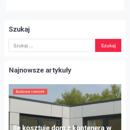
kupujących zostanie zniesiona przez odważne kolory
i tekstury. Prosty bieg do lokalnego sklepu dla
majsterkowiczów po kilka galonów neutralnej farby
może to naprawić. Do […]
Szukaj
Szukaj:
Najnowsze artykuły
Budowa i remont
Ile kosztuje dom z kontenera w