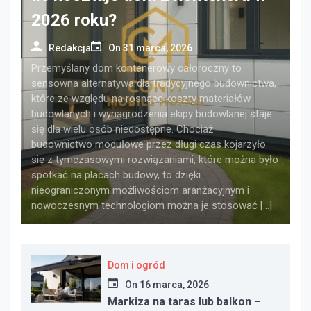
2026 roku?
Redakcja
On
31 marca, 2026
Przemyślany dom kontenerowy całoroczny to
sensowna alternatywa dla tradycyjnego budownictwa,
które ze względu na rosnące koszty materiałów
budowlanych i wynagrodzenia ekipy budowlanej staje
się dla wielu osób niedostępne. Chociaż
budownictwo modułowe przez długi czas kojarzyło
się z tymczasowymi rozwiązaniami, które można było
spotkać na placach budowy, to dzięki
nieograniczonym możliwościom aranżacyjnym i
nowoczesnym technologiom można je stosować […]
Dom i ogród
On
16 marca, 2026
Markiza na taras lub balkon –