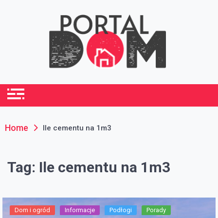
Skip
to
content
portaldom.com.pl
Dom i ogród
Home
Ile cementu na 1m3
Tag:
Ile cementu na 1m3
Dom i ogród
Informacje
Podłogi
Porady