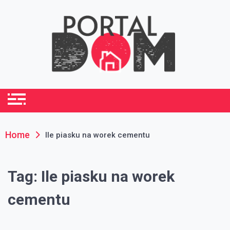
Skip
to
content
portaldom.com.pl
Dom i ogród
Home
Ile piasku na worek cementu
Tag:
Ile piasku na worek
cementu