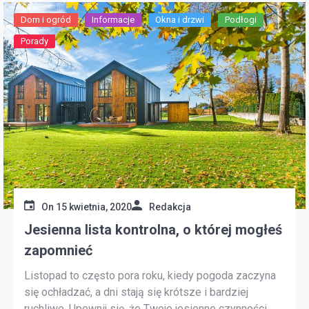
Dom i ogród
Informacje
Okna i drzwi
Podłogi
Porady
On
15 kwietnia, 2020
Redakcja
Jesienna lista kontrolna, o której mogłeś
zapomnieć
Listopad to często pora roku, kiedy pogoda zaczyna
się ochładzać, a dni stają się krótsze i bardziej
ruchliwe. Upewnij się, że Twoje jesienne czynności