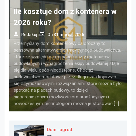
Ile kosztuje dom z kontenera w
2026 roku?
Redakcja
On
31 marca, 2026
Przemyślany dom kontenerowy całoroczny to
sensowna alternatywa dla tradycyjnego budownictwa,
które ze względu na rosnące koszty materiałów
budowlanych i wynagrodzenia ekipy budowlanej staje
się dla wielu osób niedostępne. Chociaż
budownictwo modułowe przez długi czas kojarzyło
się z tymczasowymi rozwiązaniami, które można było
spotkać na placach budowy, to dzięki
nieograniczonym możliwościom aranżacyjnym i
nowoczesnym technologiom można je stosować […]
Dom i ogród