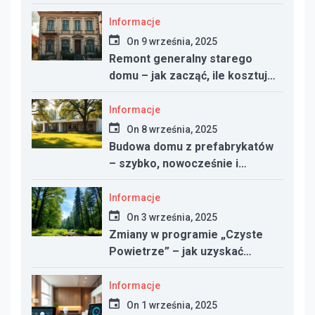
nowym domu
Informacje
On
9 września, 2025
Remont generalny starego
domu – jak zacząć, ile kosztuje
i na co uważać
Informacje
On
8 września, 2025
Budowa domu z prefabrykatów
– szybko, nowocześnie i
taniej?
Informacje
On
3 września, 2025
Zmiany w programie „Czyste
Powietrze” – jak uzyskać
dotację w 2025 roku
Informacje
On
1 września, 2025