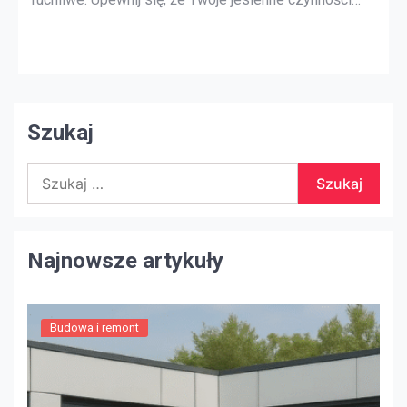
konserwacyjne zostały ukończone przed
rozpoczęciem wakacji, korzystając z naszej listy
kontrolnej, o której mogłeś zapomnieć. Sprawdź
strych Niezależnie od tego, gdzie mieszkasz,
najważniejszym miejscem w domu, które […]
Szukaj
Szukaj:
Najnowsze artykuły
Budowa i remont