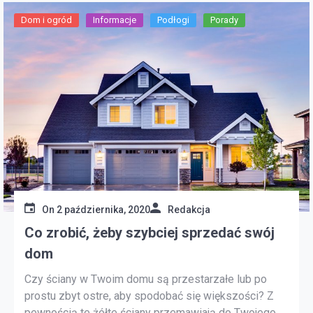
Dom i ogród
Informacje
Podłogi
Porady
On
2 października, 2020
Redakcja
Co zrobić, żeby szybciej sprzedać swój
dom
Czy ściany w Twoim domu są przestarzałe lub po
prostu zbyt ostre, aby spodobać się większości? Z
pewnością te żółte ściany przemawiają do Twojego