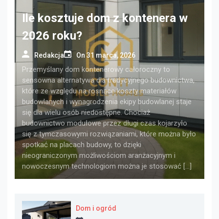
Ile kosztuje dom z kontenera w
2026 roku?
Redakcja
On
31 marca, 2026
Przemyślany dom kontenerowy całoroczny to
sensowna alternatywa dla tradycyjnego budownictwa,
które ze względu na rosnące koszty materiałów
budowlanych i wynagrodzenia ekipy budowlanej staje
się dla wielu osób niedostępne. Chociaż
budownictwo modułowe przez długi czas kojarzyło
się z tymczasowymi rozwiązaniami, które można było
spotkać na placach budowy, to dzięki
nieograniczonym możliwościom aranżacyjnym i
nowoczesnym technologiom można je stosować […]
Dom i ogród