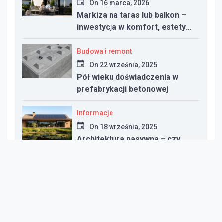
On
16 marca, 2026
Markiza na taras lub balkon –
inwestycja w komfort, estetykę
i funkcjonalność przestrzeni
Budowa i remont
On
22 września, 2025
Pół wieku doświadczenia w
prefabrykacji betonowej
Informacje
On
18 września, 2025
Architektura pasywna – czy
warto inwestować w dom
energooszczędny?
Informacje
On
10 września, 2025
Co zamiast gazu? Najlepsze
alternatywy dla ogrzewania w