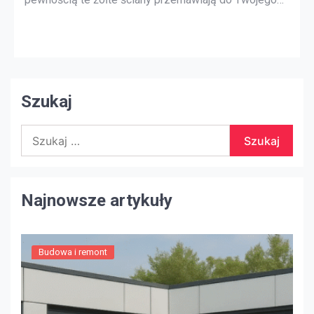
stylu projektowania, ale generalnie większość
kupujących zostanie zniesiona przez odważne kolory
i tekstury. Prosty bieg do lokalnego sklepu dla
majsterkowiczów po kilka galonów neutralnej farby
może to naprawić. Do […]
Szukaj
Szukaj:
Najnowsze artykuły
Budowa i remont