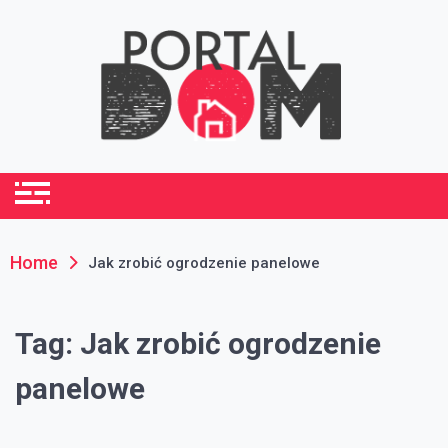
Skip
to
content
portaldom.com.pl
Dom i ogród
Home
Jak zrobić ogrodzenie panelowe
Tag:
Jak zrobić ogrodzenie
panelowe