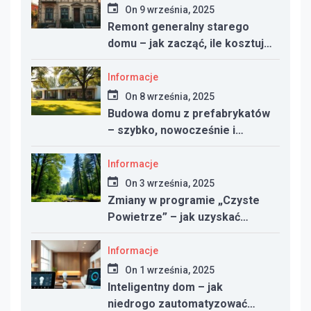
On
9 września, 2025
Remont generalny starego
domu – jak zacząć, ile kosztuje
i na co uważać
Informacje
On
8 września, 2025
Budowa domu z prefabrykatów
– szybko, nowocześnie i
taniej?
Informacje
On
3 września, 2025
Zmiany w programie „Czyste
Powietrze” – jak uzyskać
dotację w 2025 roku
Informacje
On
1 września, 2025
Inteligentny dom – jak
niedrogo zautomatyzować