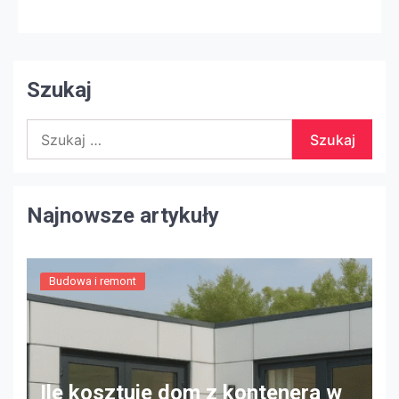
w prawie każdym pomieszczeniu, w tym na zewnątrz
domu, mogą mieć znaczenie. Oto kilka wskazówek
dotyczących naprawy i ulepszania domu Utrzymuj to
w […]
Szukaj
Szukaj:
Najnowsze artykuły
Budowa i remont
Ile kosztuje dom z kontenera w