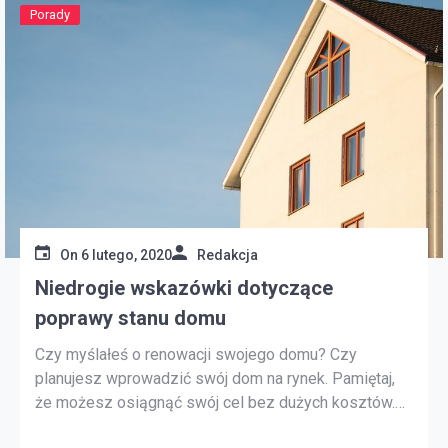
Porady
On
6 lutego, 2020
Redakcja
Niedrogie wskazówki dotyczące
poprawy stanu domu
Czy myślałeś o renowacji swojego domu? Czy
planujesz wprowadzić swój dom na rynek. Pamiętaj,
że możesz osiągnąć swój cel bez dużych kosztów.
Drobne ulepszenia napraw domowych wprowadzone