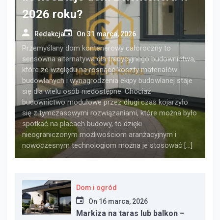
2026 roku?
Redakcja
On
31 marca, 2026
Przemyślany dom kontenerowy całoroczny to
sensowna alternatywa dla tradycyjnego budownictwa,
które ze względu na rosnące koszty materiałów
budowlanych i wynagrodzenia ekipy budowlanej staje
się dla wielu osób niedostępne. Chociaż
budownictwo modułowe przez długi czas kojarzyło
się z tymczasowymi rozwiązaniami, które można było
spotkać na placach budowy, to dzięki
nieograniczonym możliwościom aranżacyjnym i
nowoczesnym technologiom można je stosować […]
Dom i ogród
On
16 marca, 2026
Markiza na taras lub balkon –