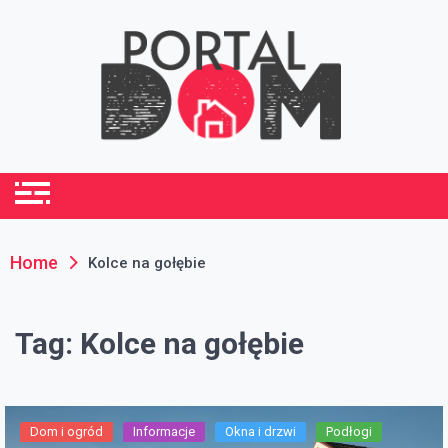
Skip
to
content
portaldom.com.pl
Dom i ogród
Home
Kolce na gołębie
Tag:
Kolce na gołębie
Dom i ogród
Informacje
Okna i drzwi
Podłogi