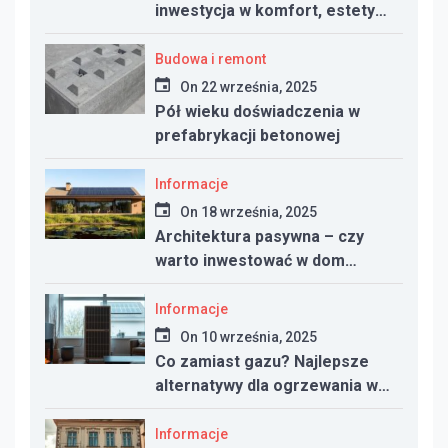
inwestycja w komfort, estetykę
i funkcjonalność przestrzeni
Budowa i remont
On
22 września, 2025
Pół wieku doświadczenia w
prefabrykacji betonowej
Informacje
On
18 września, 2025
Architektura pasywna – czy
warto inwestować w dom
energooszczędny?
Informacje
On
10 września, 2025
Co zamiast gazu? Najlepsze
alternatywy dla ogrzewania w
nowym domu
Informacje