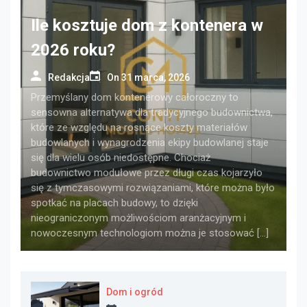
Ile kosztuje dom z kontenera w
2026 roku?
Redakcja
On
31 marca, 2026
Przemyślany dom kontenerowy całoroczny to
sensowna alternatywa dla tradycyjnego budownictwa,
które ze względu na rosnące koszty materiałów
budowlanych i wynagrodzenia ekipy budowlanej staje
się dla wielu osób niedostępne. Chociaż
budownictwo modułowe przez długi czas kojarzyło
się z tymczasowymi rozwiązaniami, które można było
spotkać na placach budowy, to dzięki
nieograniczonym możliwościom aranżacyjnym i
nowoczesnym technologiom można je stosować […]
Dom i ogród