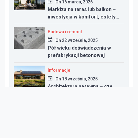
On
16 marca, 2026
Markiza na taras lub balkon –
inwestycja w komfort, estetykę
i funkcjonalność przestrzeni
Budowa i remont
On
22 września, 2025
Pół wieku doświadczenia w
prefabrykacji betonowej
Informacje
On
18 września, 2025
Architektura pasywna – czy
warto inwestować w dom
energooszczędny?
Informacje
On
10 września, 2025
Co zamiast gazu? Najlepsze
alternatywy dla ogrzewania w