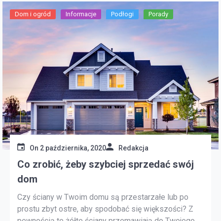
Dom i ogród
Informacje
Podłogi
Porady
On
2 października, 2020
Redakcja
Co zrobić, żeby szybciej sprzedać swój
dom
Czy ściany w Twoim domu są przestarzałe lub po
prostu zbyt ostre, aby spodobać się większości? Z
pewnością te żółte ściany przemawiają do Twojego