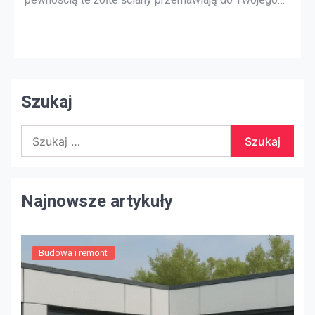
stylu projektowania, ale generalnie większość
kupujących zostanie zniesiona przez odważne kolory
i tekstury. Prosty bieg do lokalnego sklepu dla
majsterkowiczów po kilka galonów neutralnej farby
może to naprawić. Do […]
Szukaj
Szukaj:
Najnowsze artykuły
Budowa i remont