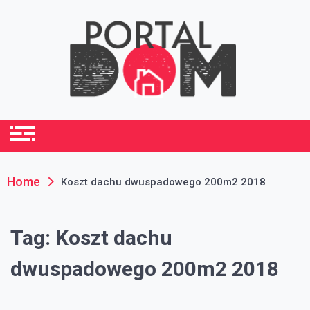
Skip
to
content
portaldom.com.pl
Dom i ogród
Home
Koszt dachu dwuspadowego 200m2 2018
Tag:
Koszt dachu
dwuspadowego 200m2 2018