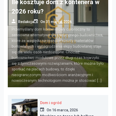
Ile kosztuje dom z kontenera w
2026 roku?
Redakcja
On
31 marca, 2026
Przemyślany dom kontenerowy całoroczny to
sensowna alternatywa dla tradycyjnego budownictwa,
które ze względu na rosnące koszty materiałów
budowlanych i wynagrodzenia ekipy budowlanej staje
się dla wielu osób niedostępne. Chociaż
budownictwo modułowe przez długi czas kojarzyło
się z tymczasowymi rozwiązaniami, które można było
spotkać na placach budowy, to dzięki
nieograniczonym możliwościom aranżacyjnym i
nowoczesnym technologiom można je stosować […]
Dom i ogród
On
16 marca, 2026