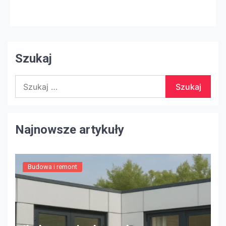
najważniejszą częścią kuchni, a ich wygląd ma
ogromne wrażenie na ogólnym wyglądzie kuchni jako
całości! Ja też miałem tę trudność! Sam jestem
miłośnikiem czystości […]
Szukaj
Szukaj:
Najnowsze artykuły
Budowa i remont