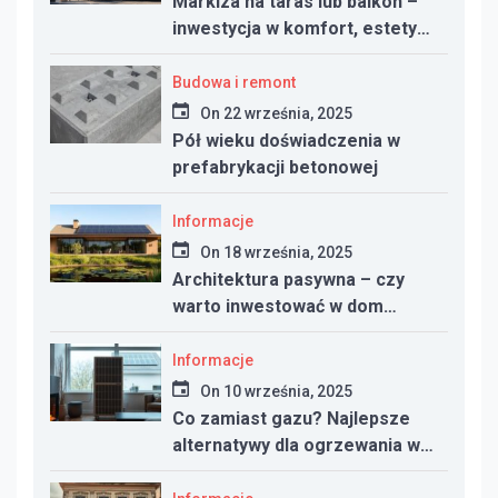
Markiza na taras lub balkon –
inwestycja w komfort, estetykę
i funkcjonalność przestrzeni
Budowa i remont
On
22 września, 2025
Pół wieku doświadczenia w
prefabrykacji betonowej
Informacje
On
18 września, 2025
Architektura pasywna – czy
warto inwestować w dom
energooszczędny?
Informacje
On
10 września, 2025
Co zamiast gazu? Najlepsze
alternatywy dla ogrzewania w
nowym domu