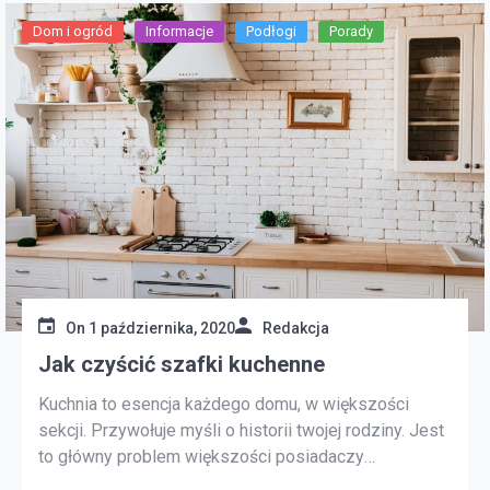
Dom i ogród
Informacje
Podłogi
Porady
On
1 października, 2020
Redakcja
Jak czyścić szafki kuchenne
Kuchnia to esencja każdego domu, w większości
sekcji. Przywołuje myśli o historii twojej rodziny. Jest
to główny problem większości posiadaczy
inteligentnego domu lub kobiet. Szafka jest