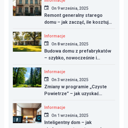
Informacje
On
9 września, 2025
Remont generalny starego
domu – jak zacząć, ile kosztuje
i na co uważać
Informacje
On
8 września, 2025
Budowa domu z prefabrykatów
– szybko, nowocześnie i
taniej?
Informacje
On
3 września, 2025
Zmiany w programie „Czyste
Powietrze” – jak uzyskać
dotację w 2025 roku
Informacje
On
1 września, 2025
Inteligentny dom – jak