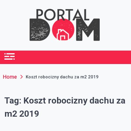
Skip
to
content
portaldom.com.pl
Dom i ogród
Home
Koszt robocizny dachu za m2 2019
Tag:
Koszt robocizny dachu za
m2 2019