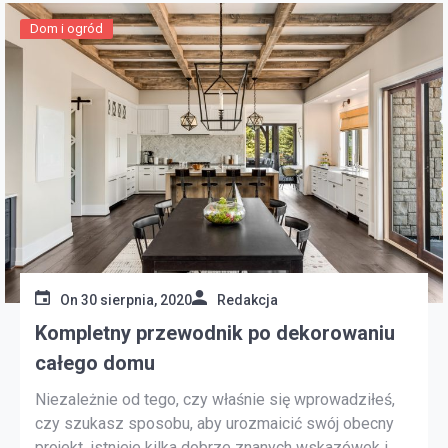
Dom i ogród
On
30 sierpnia, 2020
Redakcja
Kompletny przewodnik po dekorowaniu
całego domu
Niezależnie od tego, czy właśnie się wprowadziłeś,
czy szukasz sposobu, aby urozmaicić swój obecny
projekt, istnieje kilka dobrze znanych wskazówek i