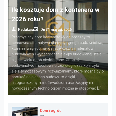
Ile kosztuje dom z kontenera w
2026 roku?
Redakcja
On
31 marca, 2026
Przemyślany dom kontenerowy całoroczny to
sensowna alternatywa dla tradycyjnego budownictwa,
które ze względu na rosnące koszty materiałów
budowlanych i wynagrodzenia ekipy budowlanej staje
się dla wielu osób niedostępne. Chociaż
budownictwo modułowe przez długi czas kojarzyło
się z tymczasowymi rozwiązaniami, które można było
spotkać na placach budowy, to dzięki
nieograniczonym możliwościom aranżacyjnym i
nowoczesnym technologiom można je stosować […]
Dom i ogród