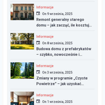
nowym domu
Informacje
On
9 września, 2025
Remont generalny starego
domu – jak zacząć, ile kosztuje
i na co uważać
Informacje
On
8 września, 2025
Budowa domu z prefabrykatów
– szybko, nowocześnie i
taniej?
Informacje
On
3 września, 2025
Zmiany w programie „Czyste
Powietrze” – jak uzyskać
dotację w 2025 roku
Informacje
On
1 września, 2025