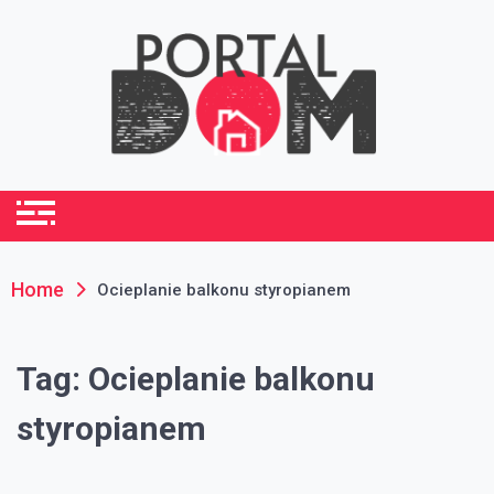
Skip
to
content
portaldom.com.pl
Dom i ogród
Home
Ocieplanie balkonu styropianem
Tag:
Ocieplanie balkonu
styropianem