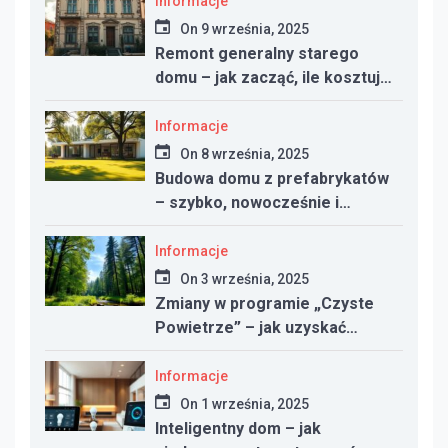
Informacje
On
9 września, 2025
Remont generalny starego
domu – jak zacząć, ile kosztuje
i na co uważać
Informacje
On
8 września, 2025
Budowa domu z prefabrykatów
– szybko, nowocześnie i
taniej?
Informacje
On
3 września, 2025
Zmiany w programie „Czyste
Powietrze” – jak uzyskać
dotację w 2025 roku
Informacje
On
1 września, 2025
Inteligentny dom – jak