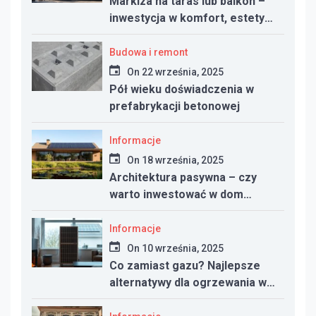
Markiza na taras lub balkon –
inwestycja w komfort, estetykę
i funkcjonalność przestrzeni
Budowa i remont
On
22 września, 2025
Pół wieku doświadczenia w
prefabrykacji betonowej
Informacje
On
18 września, 2025
Architektura pasywna – czy
warto inwestować w dom
energooszczędny?
Informacje
On
10 września, 2025
Co zamiast gazu? Najlepsze
alternatywy dla ogrzewania w
nowym domu