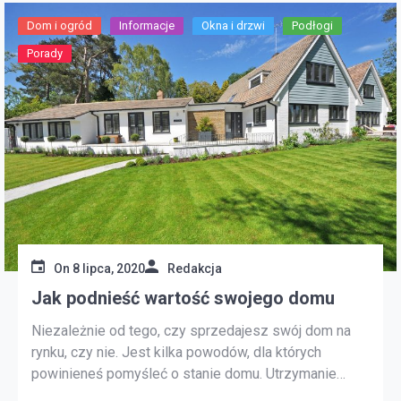
Dom i ogród
Informacje
Okna i drzwi
Podłogi
Porady
On
8 lipca, 2020
Redakcja
Jak podnieść wartość swojego domu
Niezależnie od tego, czy sprzedajesz swój dom na
rynku, czy nie. Jest kilka powodów, dla których
powinieneś pomyśleć o stanie domu. Utrzymanie
odpowiedniej konserwacji jest istotną częścią