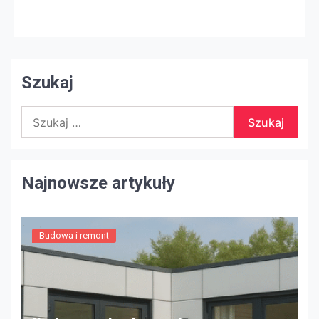
upewnienia się, że sytuacja w Twoim domu nie
ulegnie deprecjacji. Zwiększenie wartości domu może
mieć wiele zalet. Wzrost może wynikać z remontu
domu, […]
Szukaj
Szukaj:
Najnowsze artykuły
Budowa i remont