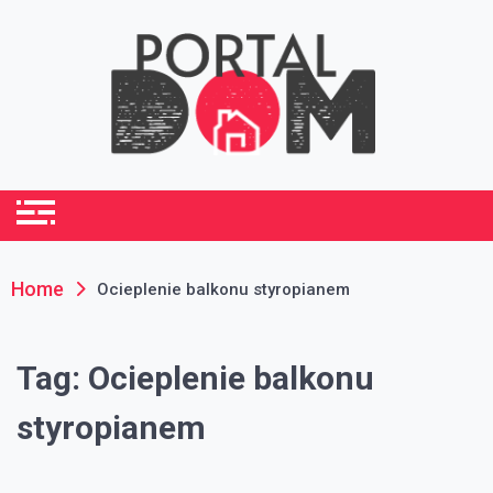
Skip
to
content
portaldom.com.pl
Dom i ogród
Home
Ocieplenie balkonu styropianem
Tag:
Ocieplenie balkonu
styropianem