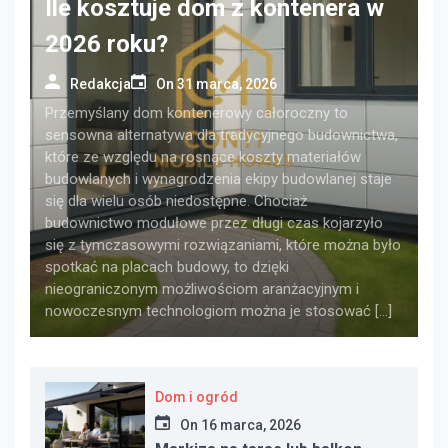
Ile kosztuje dom z kontenera w
2026 roku?
Redakcja
On
31 marca, 2026
Przemyślany dom kontenerowy całoroczny to
sensowna alternatywa dla tradycyjnego budownictwa,
które ze względu na rosnące koszty materiałów
budowlanych i wynagrodzenia ekipy budowlanej staje
się dla wielu osób niedostępne. Chociaż
budownictwo modułowe przez długi czas kojarzyło
się z tymczasowymi rozwiązaniami, które można było
spotkać na placach budowy, to dzięki
nieograniczonym możliwościom aranżacyjnym i
nowoczesnym technologiom można je stosować […]
Dom i ogród
On
16 marca, 2026