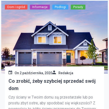
Dom i ogród
Informacje
Podłogi
Porady
On
2 października, 2020
Redakcja
Co zrobić, żeby szybciej sprzedać swój
dom
Czy ściany w Twoim domu są przestarzałe lub po
prostu zbyt ostre, aby spodobać się większości? Z
pewnością te żółte ściany przemawiają do Twojego