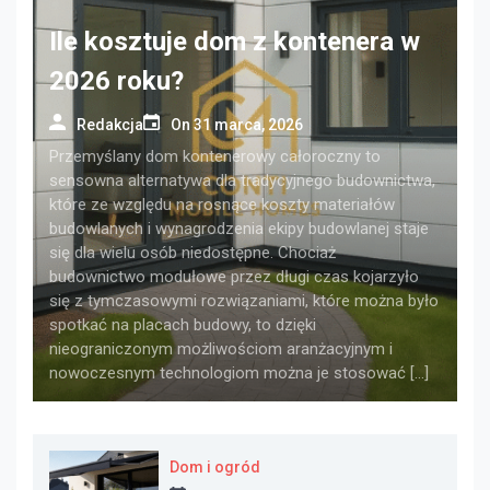
Ile kosztuje dom z kontenera w
2026 roku?
Redakcja
On
31 marca, 2026
Przemyślany dom kontenerowy całoroczny to
sensowna alternatywa dla tradycyjnego budownictwa,
które ze względu na rosnące koszty materiałów
budowlanych i wynagrodzenia ekipy budowlanej staje
się dla wielu osób niedostępne. Chociaż
budownictwo modułowe przez długi czas kojarzyło
się z tymczasowymi rozwiązaniami, które można było
spotkać na placach budowy, to dzięki
nieograniczonym możliwościom aranżacyjnym i
nowoczesnym technologiom można je stosować […]
Dom i ogród