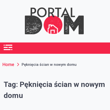
Skip
to
content
portaldom.com.pl
Dom i ogród
Home
Pęknięcia ścian w nowym domu
Tag:
Pęknięcia ścian w nowym
domu