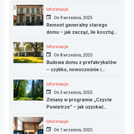
nowym domu
Informacje
On
9 września, 2025
Remont generalny starego
domu – jak zacząć, ile kosztuje
i na co uważać
Informacje
On
8 września, 2025
Budowa domu z prefabrykatów
– szybko, nowocześnie i
taniej?
Informacje
On
3 września, 2025
Zmiany w programie „Czyste
Powietrze” – jak uzyskać
dotację w 2025 roku
Informacje
On
1 września, 2025