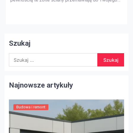
stylu projektowania, ale generalnie większość
kupujących zostanie zniesiona przez odważne kolory
i tekstury. Prosty bieg do lokalnego sklepu dla
majsterkowiczów po kilka galonów neutralnej farby
może to naprawić. Do […]
Szukaj
Szukaj:
Najnowsze artykuły
Budowa i remont