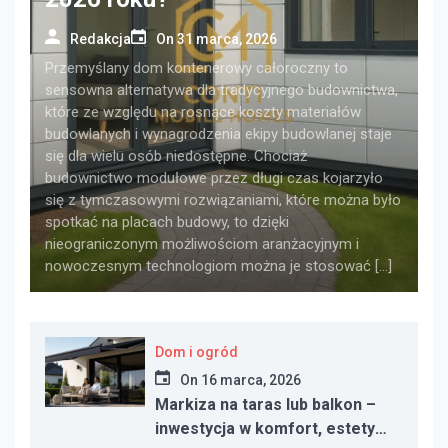
Redakcja
On
31 marca, 2026
Przemyślany dom kontenerowy całoroczny to
sensowna alternatywa dla tradycyjnego budownictwa,
które ze względu na rosnące koszty materiałów
budowlanych i wynagrodzenia ekipy budowlanej staje
się dla wielu osób niedostępne. Chociaż
budownictwo modułowe przez długi czas kojarzyło
się z tymczasowymi rozwiązaniami, które można było
spotkać na placach budowy, to dzięki
nieograniczonym możliwościom aranżacyjnym i
nowoczesnym technologiom można je stosować […]
Dom i ogród
On
16 marca, 2026
Markiza na taras lub balkon –
inwestycja w komfort, estetykę