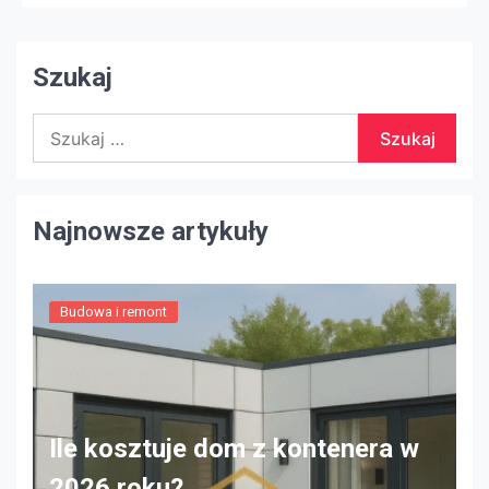
mieć wiele zalet. Wzrost może wynikać z remontu
domu, […]
Szukaj
Szukaj:
Najnowsze artykuły
Budowa i remont
Ile kosztuje dom z kontenera w
2026 roku?