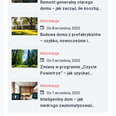
Remont generalny starego
domu – jak zacząć, ile kosztuje
i na co uważać
Informacje
On
8 września, 2025
Budowa domu z prefabrykatów
– szybko, nowocześnie i
taniej?
Informacje
On
3 września, 2025
Zmiany w programie „Czyste
Powietrze” – jak uzyskać
dotację w 2025 roku
Informacje
On
1 września, 2025
Inteligentny dom – jak
niedrogo zautomatyzować
oświetlenie, ogrzewanie i