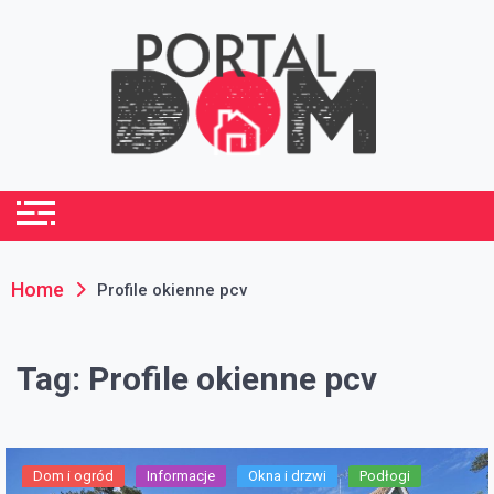
Skip
to
content
portaldom.com.pl
Dom i ogród
Home
Profile okienne pcv
Tag:
Profile okienne pcv
Dom i ogród
Informacje
Okna i drzwi
Podłogi