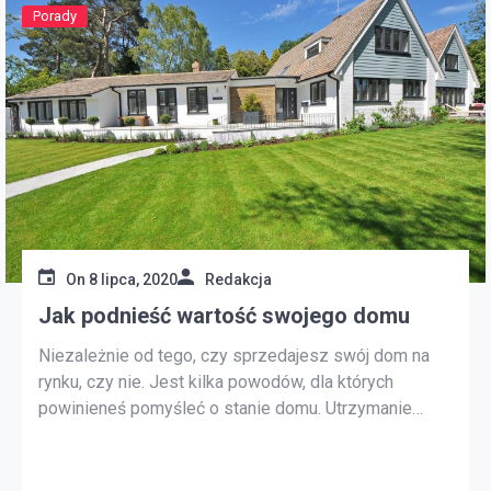
Porady
On
8 lipca, 2020
Redakcja
Jak podnieść wartość swojego domu
Niezależnie od tego, czy sprzedajesz swój dom na
rynku, czy nie. Jest kilka powodów, dla których
powinieneś pomyśleć o stanie domu. Utrzymanie
odpowiedniej konserwacji jest istotną częścią
upewnienia się, że sytuacja w Twoim domu nie
ulegnie deprecjacji. Zwiększenie wartości domu może