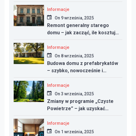
nowym domu
Informacje
On
9 września, 2025
Remont generalny starego
domu – jak zacząć, ile kosztuje
i na co uważać
Informacje
On
8 września, 2025
Budowa domu z prefabrykatów
– szybko, nowocześnie i
taniej?
Informacje
On
3 września, 2025
Zmiany w programie „Czyste
Powietrze” – jak uzyskać
dotację w 2025 roku
Informacje
On
1 września, 2025