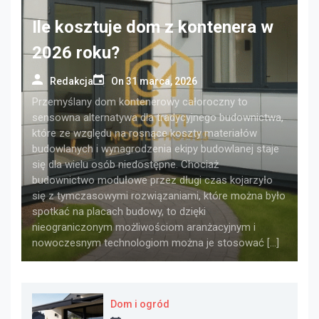
Ile kosztuje dom z kontenera w
2026 roku?
Redakcja
On
31 marca, 2026
Przemyślany dom kontenerowy całoroczny to
sensowna alternatywa dla tradycyjnego budownictwa,
które ze względu na rosnące koszty materiałów
budowlanych i wynagrodzenia ekipy budowlanej staje
się dla wielu osób niedostępne. Chociaż
budownictwo modułowe przez długi czas kojarzyło
się z tymczasowymi rozwiązaniami, które można było
spotkać na placach budowy, to dzięki
nieograniczonym możliwościom aranżacyjnym i
nowoczesnym technologiom można je stosować […]
Dom i ogród