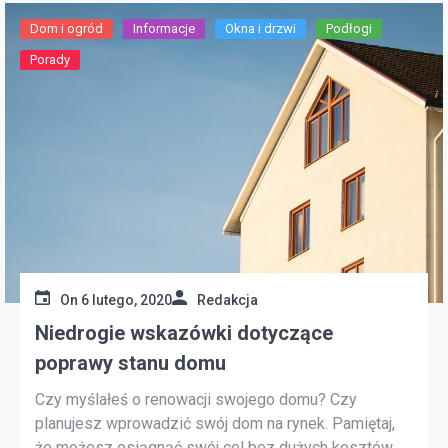
Dom i ogród
Informacje
Okna i drzwi
Podłogi
Porady
On
6 lutego, 2020
Redakcja
Niedrogie wskazówki dotyczące
poprawy stanu domu
Czy myślałeś o renowacji swojego domu? Czy
planujesz wprowadzić swój dom na rynek. Pamiętaj,
że możesz osiągnąć swój cel bez dużych kosztów.