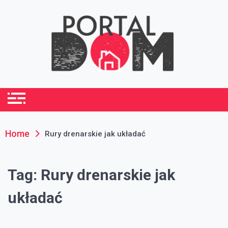
Skip
to
content
portaldom.com.pl
Dom i ogród
Home
Rury drenarskie jak układać
Tag:
Rury drenarskie jak
układać