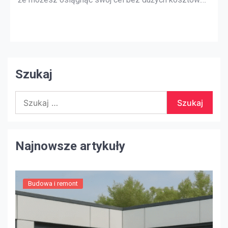
Drobne ulepszenia napraw domowych wprowadzone
w prawie każdym pomieszczeniu, w tym na zewnątrz
domu, mogą mieć znaczenie. Oto kilka wskazówek
dotyczących naprawy i ulepszania domu Utrzymuj to
w […]
Szukaj
Szukaj:
Najnowsze artykuły
Budowa i remont