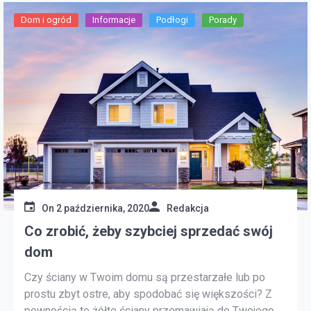
Dom i ogród
Informacje
Podłogi
Porady
On
2 października, 2020
Redakcja
Co zrobić, żeby szybciej sprzedać swój
dom
Czy ściany w Twoim domu są przestarzałe lub po
prostu zbyt ostre, aby spodobać się większości? Z
pewnością te żółte ściany przemawiają do Twojego