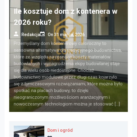
Ile kosztuje dom z kontenera w
2026 roku?
Redakcja
On
31 marca, 2026
Przemyślany dom kontenerowy całoroczny to
sensowna alternatywa dla tradycyjnego budownictwa,
które ze względu na rosnące koszty materiałów
budowlanych i wynagrodzenia ekipy budowlanej staje
się dla wielu osób niedostępne. Chociaż
budownictwo modułowe przez długi czas kojarzyło
się z tymczasowymi rozwiązaniami, które można było
spotkać na placach budowy, to dzięki
nieograniczonym możliwościom aranżacyjnym i
nowoczesnym technologiom można je stosować […]
Dom i ogród