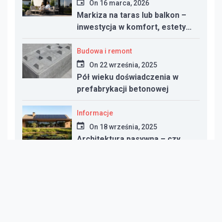
On
16 marca, 2026
Markiza na taras lub balkon –
inwestycja w komfort, estetykę
i funkcjonalność przestrzeni
Budowa i remont
On
22 września, 2025
Pół wieku doświadczenia w
prefabrykacji betonowej
Informacje
On
18 września, 2025
Architektura pasywna – czy
warto inwestować w dom
energooszczędny?
Informacje
On
10 września, 2025
Co zamiast gazu? Najlepsze
alternatywy dla ogrzewania w