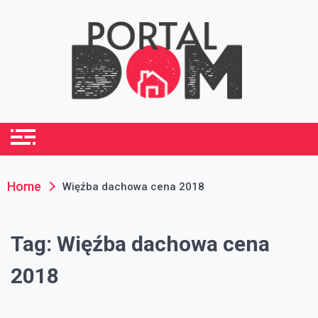
Skip
to
content
portaldom.com.pl
Dom i ogród
Home
Więźba dachowa cena 2018
Tag:
Więźba dachowa cena
2018