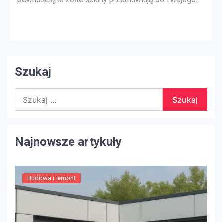
stylu projektowania, ale generalnie większość
kupujących zostanie zniesiona przez odważne kolory
i tekstury. Prosty bieg do lokalnego sklepu dla
majsterkowiczów po kilka galonów neutralnej farby
może to naprawić. Do […]
Szukaj
Szukaj:
Najnowsze artykuły
Budowa i remont