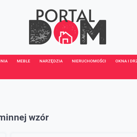
NIA
MEBLE
NARZĘDZIA
NIERUCHOMOŚCI
OKNA I DR
minnej wzór