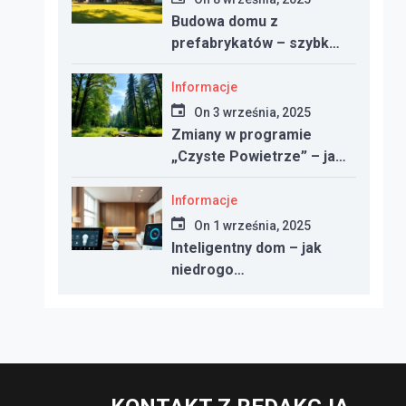
Budowa domu z
prefabrykatów – szybko,
nowocześnie i taniej?
Informacje
On
3 września, 2025
Zmiany w programie
„Czyste Powietrze” – jak
uzyskać dotację w 2025
roku
Informacje
On
1 września, 2025
Inteligentny dom – jak
niedrogo
zautomatyzować
oświetlenie, ogrzewanie i
bezpieczeństwo