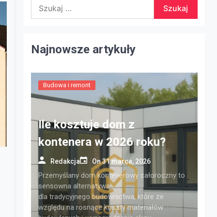
Szukaj:
Najnowsze artykuły
Budowa i remont
Ile kosztuje dom z
kontenera w 2026 roku?
Redakcja
On
31 marca, 2026
Przemyślany dom kontenerowy całoroczny to
sensowna alternatywa
dla tradycyjnego budownictwa, które ze
względu na rosnące koszty materiałów