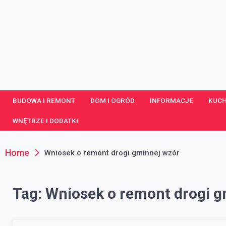
Skip
to
content
portaldom.com.pl
Dom i ogród
BUDOWA I REMONT
DOM I OGRÓD
INFORMACJE
KUCH
WNĘTRZE I DODATKI
Home
Wniosek o remont drogi gminnej wzór
Tag:
Wniosek o remont drogi g