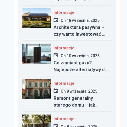
betonowej
Informacje
On
18 września, 2025
Architektura pasywna –
czy warto inwestować w
dom energooszczędny?
Informacje
On
10 września, 2025
Co zamiast gazu?
Najlepsze alternatywy dla
ogrzewania w nowym
domu
Informacje
On
9 września, 2025
Remont generalny
starego domu – jak
zacząć, ile kosztuje i na
co uważać
Informacje
On
8 września, 2025