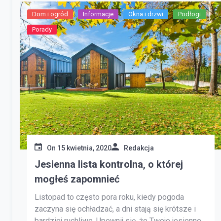
Dom i ogród
Informacje
Okna i drzwi
Podłogi
Porady
On
15 kwietnia, 2020
Redakcja
Jesienna lista kontrolna, o której
mogłeś zapomnieć
Listopad to często pora roku, kiedy pogoda
zaczyna się ochładzać, a dni stają się krótsze i
bardziej ruchliwe. Upewnij się, że Twoje jesienne