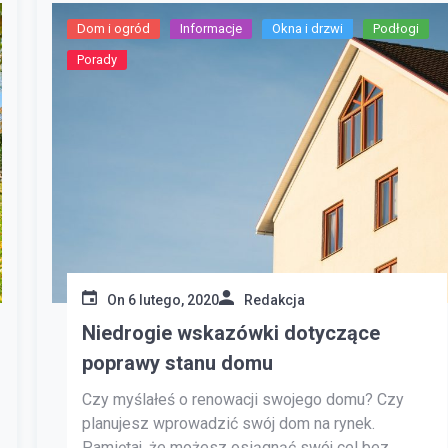
Dom i ogród
Informacje
Okna i drzwi
Podłogi
Porady
On
6 lutego, 2020
Redakcja
Niedrogie wskazówki dotyczące
poprawy stanu domu
Czy myślałeś o renowacji swojego domu? Czy
planujesz wprowadzić swój dom na rynek.
Pamiętaj, że możesz osiągnąć swój cel bez