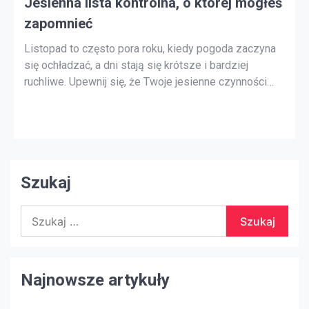
Jesienna lista kontrolna, o której mogłeś
zapomnieć
Listopad to często pora roku, kiedy pogoda zaczyna
się ochładzać, a dni stają się krótsze i bardziej
ruchliwe. Upewnij się, że Twoje jesienne czynności
konserwacyjne zostały ukończone przed
rozpoczęciem wakacji, korzystając z naszej listy
kontrolnej, o której mogłeś zapomnieć. Sprawdź
strych Niezależnie od tego, gdzie mieszkasz,
najważniejszym miejscem w domu, które […]
Szukaj
Szukaj:
Najnowsze artykuły