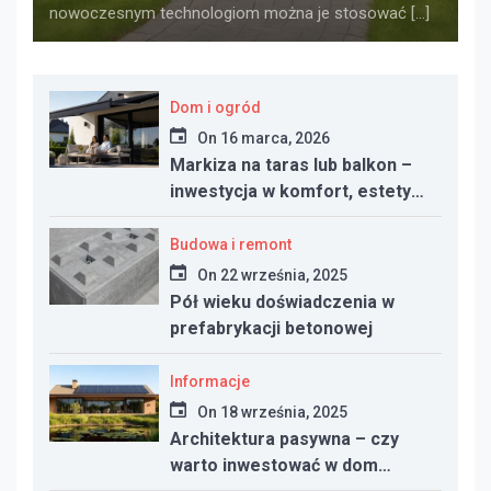
nowoczesnym technologiom można je stosować […]
Dom i ogród
On
16 marca, 2026
Markiza na taras lub balkon –
inwestycja w komfort, estetykę
i funkcjonalność przestrzeni
Budowa i remont
On
22 września, 2025
Pół wieku doświadczenia w
prefabrykacji betonowej
Informacje
On
18 września, 2025
Architektura pasywna – czy
warto inwestować w dom