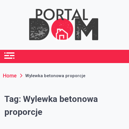
Skip
to
content
portaldom.com.pl
Dom i ogród
Home
Wylewka betonowa proporcje
Tag:
Wylewka betonowa
proporcje