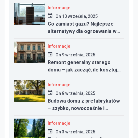
energooszczędny?
Informacje
On
10 września, 2025
Co zamiast gazu? Najlepsze
alternatywy dla ogrzewania w
nowym domu
Informacje
On
9 września, 2025
Remont generalny starego
domu – jak zacząć, ile kosztuje
i na co uważać
Informacje
On
8 września, 2025
Budowa domu z prefabrykatów
– szybko, nowocześnie i
taniej?
Informacje
On
3 września, 2025