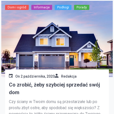
Dom i ogród
Informacje
Podłogi
Porady
On
2 października, 2020
Redakcja
Co zrobić, żeby szybciej sprzedać swój
dom
Czy ściany w Twoim domu są przestarzałe lub po
prostu zbyt ostre, aby spodobać się większości? Z
pewnością te żółte ściany przemawiają do Twojego