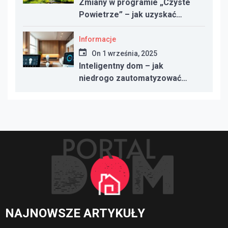
Zmiany w programie „Czyste
Powietrze” – jak uzyskać
dotację w 2025 roku
Informacje
On
1 września, 2025
Inteligentny dom – jak
niedrogo zautomatyzować
oświetlenie, ogrzewanie i
bezpieczeństwo
NAJNOWSZE ARTYKUŁY