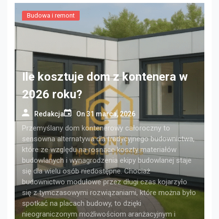
Budowa i remont
Ile kosztuje dom z kontenera w
2026 roku?
Redakcja
On
31 marca, 2026
Przemyślany dom kontenerowy całoroczny to
sensowna alternatywa dla tradycyjnego budownictwa,
które ze względu na rosnące koszty materiałów
budowlanych i wynagrodzenia ekipy budowlanej staje
się dla wielu osób niedostępne. Chociaż
budownictwo modułowe przez długi czas kojarzyło
się z tymczasowymi rozwiązaniami, które można było
spotkać na placach budowy, to dzięki
nieograniczonym możliwościom aranżacyjnym i