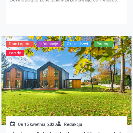
stylu projektowania, ale generalnie większość
kupujących zostanie zniesiona przez odważne kolory
i tekstury. Prosty bieg do lokalnego sklepu dla
majsterkowiczów po kilka galonów neutralnej farby
może to naprawić. Do […]
Dom i ogród
Informacje
Okna i drzwi
Podłogi
Porady
On
15 kwietnia, 2020
Redakcja