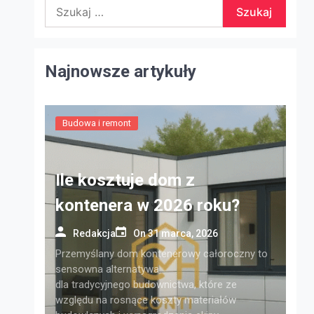
Szukaj:
Najnowsze artykuły
Budowa i remont
Ile kosztuje dom z
kontenera w 2026 roku?
Redakcja
On
31 marca, 2026
Przemyślany dom kontenerowy całoroczny to
sensowna alternatywa
dla tradycyjnego budownictwa, które ze
względu na rosnące koszty materiałów