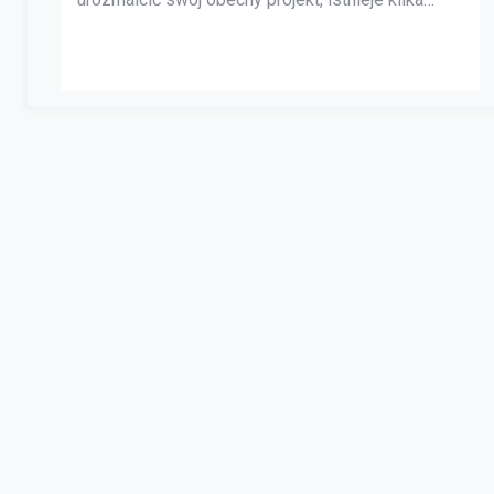
dobrze znanych wskazówek i sztuczek
dotyczących projektowania wnętrz, z których
większość projektantów korzysta na co
dzień. Czasami najmniejsze rzeczy mogą
wywrzeć największy wpływ. Twój dom to miejsce,
w którym mieszkasz, Twoje szczęśliwe miejsce,
spokój, dlatego […]