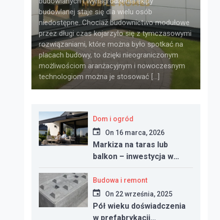
budowlanych i wynagrodzenia ekipy
budowlanej staje się dla wielu osób
niedostępne. Chociaż budownictwo modułowe
przez długi czas kojarzyło się z tymczasowymi
rozwiązaniami, które można było spotkać na
placach budowy, to dzięki nieograniczonym
możliwościom aranżacyjnym i nowoczesnym
technologiom można je stosować […]
Dom i ogród
On
16 marca, 2026
Markiza na taras lub
balkon – inwestycja w
komfort, estetykę i
funkcjonalność
Budowa i remont
przestrzeni
On
22 września, 2025
Pół wieku doświadczenia
w prefabrykacji