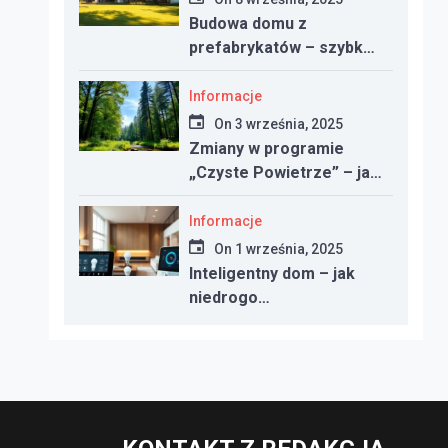
Budowa domu z
prefabrykatów – szybko,
nowocześnie i taniej?
Informacje
On
3 września, 2025
Zmiany w programie
„Czyste Powietrze” – jak
uzyskać dotację w 2025
roku
Informacje
On
1 września, 2025
Inteligentny dom – jak
niedrogo
zautomatyzować
oświetlenie, ogrzewanie i
bezpieczeństwo