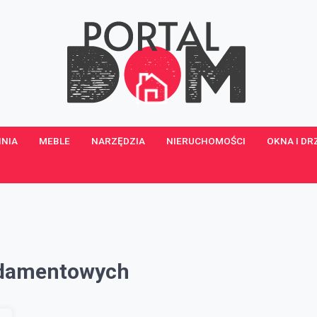
NIA
MEBLE
NARZĘDZIA
NIERUCHOMOŚCI
OKNA I DR
ndamentowych