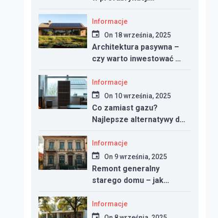
betonowej
Informacje
On
18 września, 2025
Architektura pasywna –
czy warto inwestować w
dom energooszczędny?
Informacje
On
10 września, 2025
Co zamiast gazu?
Najlepsze alternatywy dla
ogrzewania w nowym
domu
Informacje
On
9 września, 2025
Remont generalny
starego domu – jak
zacząć, ile kosztuje i na
co uważać
Informacje
On
8 września, 2025