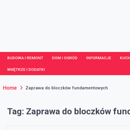
Skip
to
content
portaldom.com.pl
Dom i ogród
BUDOWA I REMONT
DOM I OGRÓD
INFORMACJE
KUCH
WNĘTRZE I DODATKI
Home
Zaprawa do bloczków fundamentowych
Tag:
Zaprawa do bloczków fu