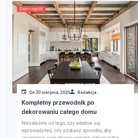
Dom i ogród
On
30 sierpnia, 2020
Redakcja
Kompletny przewodnik po
dekorowaniu całego domu
Niezależnie od tego, czy właśnie się
wprowadziłeś, czy szukasz sposobu, aby
urozmaicić swój obecny projekt, istnieje kilka