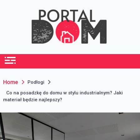
Skip
to
content
portaldom.com.pl
Dom i ogród
Home
Podłogi
Co na posadzkę do domu w stylu industrialnym? Jaki
materiał będzie najlepszy?