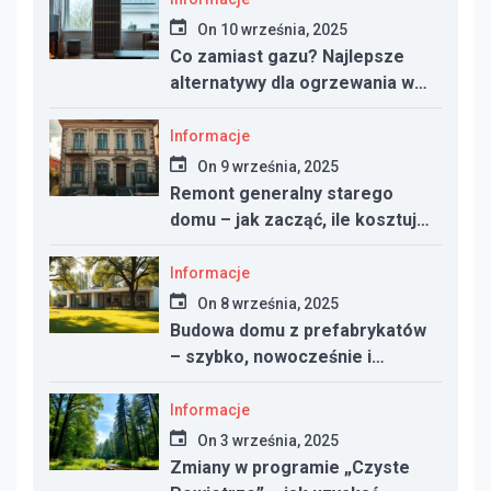
On
10 września, 2025
Co zamiast gazu? Najlepsze
alternatywy dla ogrzewania w
nowym domu
Informacje
On
9 września, 2025
Remont generalny starego
domu – jak zacząć, ile kosztuje
i na co uważać
Informacje
On
8 września, 2025
Budowa domu z prefabrykatów
– szybko, nowocześnie i
taniej?
Informacje
On
3 września, 2025
Zmiany w programie „Czyste