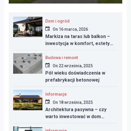
Dom i ogród
On
16 marca, 2026
Markiza na taras lub balkon –
inwestycja w komfort, estetykę
i funkcjonalność przestrzeni
Budowa i remont
On
22 września, 2025
Pół wieku doświadczenia w
prefabrykacji betonowej
Informacje
On
18 września, 2025
Architektura pasywna – czy
warto inwestować w dom
energooszczędny?
Informacje