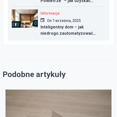
Powietrze” – jak uzyskać
dotację w 2025 roku
Informacje
On
1 września, 2025
Inteligentny dom – jak
niedrogo zautomatyzować
oświetlenie, ogrzewanie i
bezpieczeństwo
Podobne artykuły