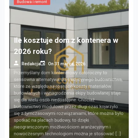
Budowa i remont
Ile kosztuje dom z kontenera w
2026 roku?
Redakcja
On
31 marca, 2026
Przemyślany dom kontenerowy całoroczny to
sensowna alternatywa dla tradycyjnego budownictwa,
które ze względu na rosnące koszty materiałów
budowlanych i wynagrodzenia ekipy budowlanej staje
się dla wielu osób niedostępne. Chociaż
budownictwo modułowe przez długi czas kojarzyło
się z tymczasowymi rozwiązaniami, które można było
spotkać na placach budowy, to dzięki
nieograniczonym możliwościom aranżacyjnym i
nowoczesnym technologiom można je stosować […]