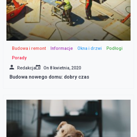
Budowa i remont
Informacje
Okna i drzwi
Podłogi
Porady
Redakcja
On
8 kwietnia, 2020
Budowa nowego domu: dobry czas