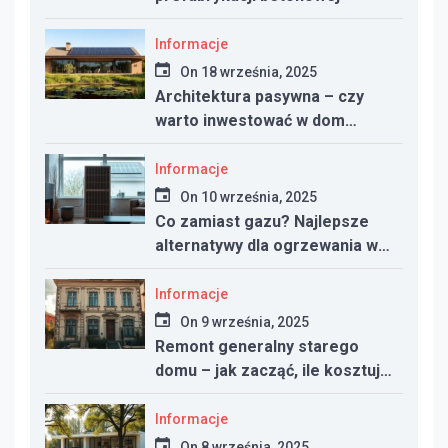
Informacje
On
18 września, 2025
Architektura pasywna – czy
warto inwestować w dom
energooszczędny?
Informacje
On
10 września, 2025
Co zamiast gazu? Najlepsze
alternatywy dla ogrzewania w
nowym domu
Informacje
On
9 września, 2025
Remont generalny starego
domu – jak zacząć, ile kosztuje
i na co uważać
Informacje
On
8 września, 2025