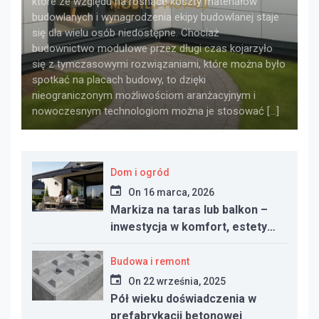
które ze względu na rosnące koszty materiałów
budowlanych i wynagrodzenia ekipy budowlanej staje
się dla wielu osób niedostępne. Chociaż
budownictwo modułowe przez długi czas kojarzyło
się z tymczasowymi rozwiązaniami, które można było
spotkać na placach budowy, to dzięki
nieograniczonym możliwościom aranżacyjnym i
nowoczesnym technologiom można je stosować […]
Dom i ogród
On
16 marca, 2026
Markiza na taras lub balkon –
inwestycja w komfort, estetykę
i funkcjonalność przestrzeni
Budowa i remont
On
22 września, 2025
Pół wieku doświadczenia w
prefabrykacji betonowej