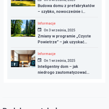
Budowa domu z prefabrykatów
– szybko, nowocześnie i
taniej?
Informacje
On
3 września, 2025
Zmiany w programie „Czyste
Powietrze” – jak uzyskać
dotację w 2025 roku
Informacje
On
1 września, 2025
Inteligentny dom – jak
niedrogo zautomatyzować
oświetlenie, ogrzewanie i
bezpieczeństwo