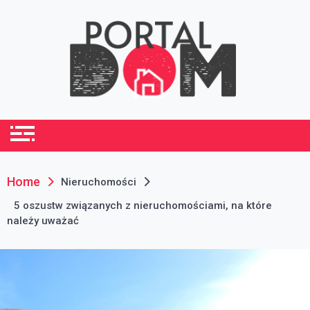
Skip
to
content
portaldom.com.pl
Dom i ogród
Home
Nieruchomości
5 oszustw związanych z nieruchomościami, na które
należy uważać