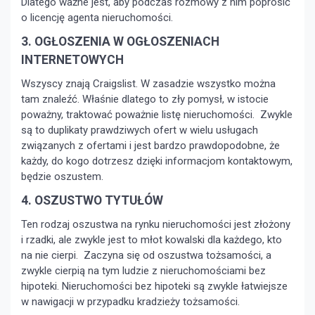
Dlatego ważne jest, aby podczas rozmowy z nim poprosić
o licencję agenta nieruchomości.
3. OGŁOSZENIA W OGŁOSZENIACH
INTERNETOWYCH
Wszyscy znają Craigslist. W zasadzie wszystko można
tam znaleźć. Właśnie dlatego to zły pomysł, w istocie
poważny, traktować poważnie listę nieruchomości. Zwykle
są to duplikaty prawdziwych ofert w wielu usługach
związanych z ofertami i jest bardzo prawdopodobne, że
każdy, do kogo dotrzesz dzięki informacjom kontaktowym,
będzie oszustem.
4. OSZUSTWO TYTUŁÓW
Ten rodzaj oszustwa na rynku nieruchomości jest złożony
i rzadki, ale zwykle jest to młot kowalski dla każdego, kto
na nie cierpi. Zaczyna się od oszustwa tożsamości, a
zwykle cierpią na tym ludzie z nieruchomościami bez
hipoteki. Nieruchomości bez hipoteki są zwykle łatwiejsze
w nawigacji w przypadku kradzieży tożsamości.