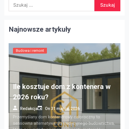
Szukaj:
Najnowsze artykuły
Budowa i remont
Ile kosztuje dom z kontenera w
2026 roku?
Redakcja
On
31 marca, 2026
Przemyślany dom kontenerowy całoroczny to
sensowna alternatywa dla tradycyjnego budownictwa,