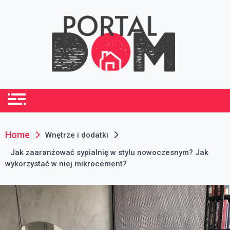
Skip
to
content
portaldom.com.pl
Dom i ogród
Home
Wnętrze i dodatki
Jak zaaranżować sypialnię w stylu nowoczesnym? Jak
wykorzystać w niej mikrocement?