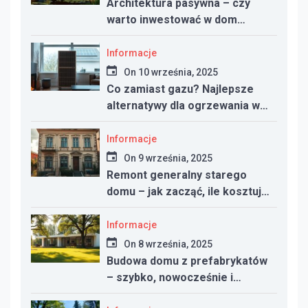
Architektura pasywna – czy
warto inwestować w dom
energooszczędny?
Informacje
On
10 września, 2025
Co zamiast gazu? Najlepsze
alternatywy dla ogrzewania w
nowym domu
Informacje
On
9 września, 2025
Remont generalny starego
domu – jak zacząć, ile kosztuje
i na co uważać
Informacje
On
8 września, 2025
Budowa domu z prefabrykatów
– szybko, nowocześnie i
taniej?