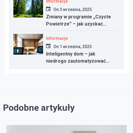
Informacje
On
3 września, 2025
Zmiany w programie „Czyste
Powietrze” – jak uzyskać
dotację w 2025 roku
Informacje
On
1 września, 2025
Inteligentny dom – jak
niedrogo zautomatyzować
oświetlenie, ogrzewanie i
bezpieczeństwo
Podobne artykuły