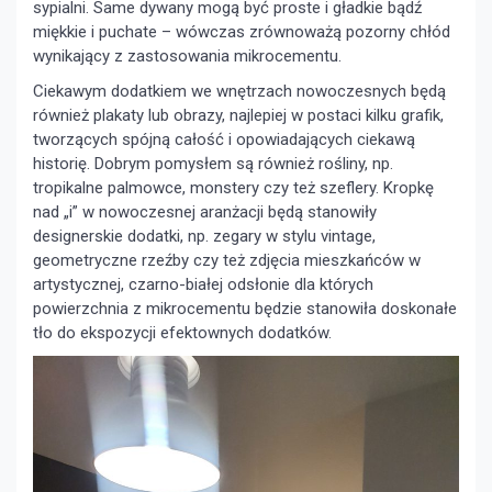
sypialni. Same dywany mogą być proste i gładkie bądź
miękkie i puchate – wówczas zrównoważą pozorny chłód
wynikający z zastosowania mikrocementu.
Ciekawym dodatkiem we wnętrzach nowoczesnych będą
również plakaty lub obrazy, najlepiej w postaci kilku grafik,
tworzących spójną całość i opowiadających ciekawą
historię. Dobrym pomysłem są również rośliny, np.
tropikalne palmowce, monstery czy też szeflery. Kropkę
nad „i” w nowoczesnej aranżacji będą stanowiły
designerskie dodatki, np. zegary w stylu vintage,
geometryczne rzeźby czy też zdjęcia mieszkańców w
artystycznej, czarno-białej odsłonie dla których
powierzchnia z mikrocementu będzie stanowiła doskonałe
tło do ekspozycji efektownych dodatków.