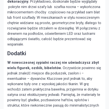
dekoracyjny.
Przykładowo, doskonale będzie wyglądały
pokryte nim drzwi szafy lub szafka nocna – wykończona
mikrocementem choćby częściowo na przykład sam blat
lub front szuflady. W mieszkaniach w stylu nowoczesnym
chętnie widziane są proste, geometryczne bryły, dlatego to
rozwiązanie będzie strzałem w dziesiątkę. W połączeniu z
drewnem na podłodze, oświetleniem LED oraz lustrami
odbijającymi światło, całość będzie prezentować się
wspaniale.
Dodatki
W nowoczesnej sypialni raczej nie uświadczysz zbyt
wielu figurek, ozdób, bibelotów.
Oczywiście powinno się
jednak znaleźć miejsce dla poduszek, zasłon i –
ewentualnie – dywanów. Kluczowe jest jednak to, aby
wykonane były one z wysokiej jakości tkanin. W grę
wchodzi zatem praktyczna bawełna, przyjemna w dotyku
satyna oraz ekskluzywny jedwab. Pamiętaj, że materiały te
powinny być gładkie, pozbawione haftów, splotów i
struktur, które niekoniecznie pasują do minimalistycznych