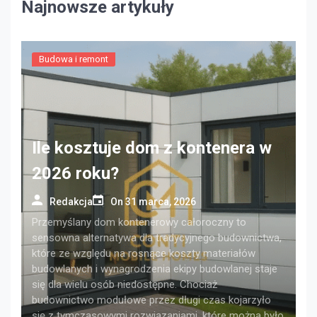
Najnowsze artykuły
Budowa i remont
Ile kosztuje dom z kontenera w
2026 roku?
Redakcja
On
31 marca, 2026
Przemyślany dom kontenerowy całoroczny to
sensowna alternatywa dla tradycyjnego budownictwa,
które ze względu na rosnące koszty materiałów
budowlanych i wynagrodzenia ekipy budowlanej staje
się dla wielu osób niedostępne. Chociaż
budownictwo modułowe przez długi czas kojarzyło
się z tymczasowymi rozwiązaniami, które można było