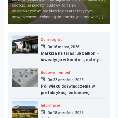
spotkać na placach budowy, to dzięki
nieograniczonym możliwościom aranżacyjnym i
nowoczesnym technologiom można je stosować […]
Dom i ogród
On
16 marca, 2026
Markiza na taras lub balkon –
inwestycja w komfort, estetykę
i funkcjonalność przestrzeni
Budowa i remont
On
22 września, 2025
Pół wieku doświadczenia w
prefabrykacji betonowej
Informacje
On
18 września, 2025